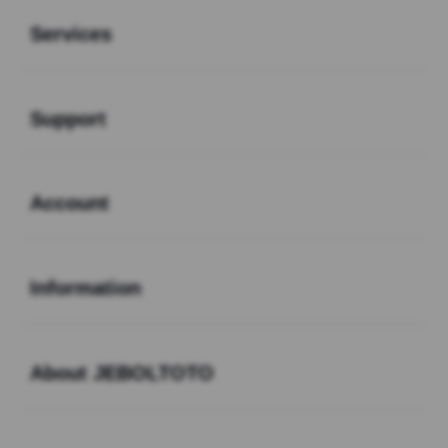
Buka
Services
Buka
Support
Buka
Account
Buka
Information
Buka
About JEBOLTOTO