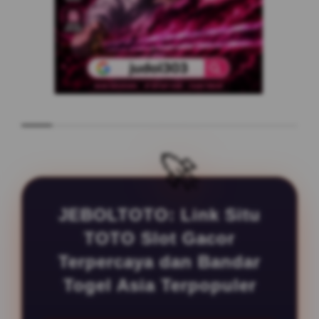
JEBOLTOTO: Link Situ
TOTO Slot Gacor
Terpercaya dan Bandar
Togel Asia Terpopuler