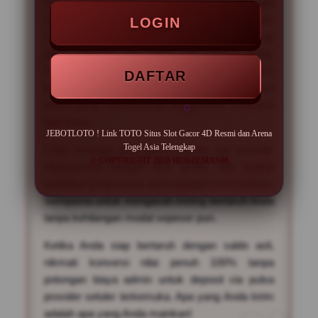
SLOT DEMO hadir sebagai solusi cerdas satu
atap untuk Anda! Kami menyediakan akses gratis
LOGIN
ke ribuan simulator mesin slot online terlengkap
untuk menguji pola, ritme, dan strategi Anda.
Tidak hanya sebagai tempat latihan, platform
DAFTAR
kami juga terintegrasi dengan gerbang taruhan
resmi yang menawarkan kemudahan transaksi
luar biasa.
JEBOTLOTO ! Link TOTO Situs Slot Gacor 4D Resmi dan Arena
Togel Asia Telengkap
Coba berbagai judul game populer dari provider
© COPYRIGHT 2026 HOKIEMAS88
internasional dengan fitur, grafik, dan tingkat
volatilitas yang persis sama dengan versi aslinya.
Sempurna untuk mengasah insting bertaruh Anda
tanpa kehilangan modal sepeser pun.
Ketika Anda siap bertaruh dengan saldo asli,
nikmati konversi nilai penuh 100% tanpa
potongan biaya admin untuk deposit via pulsa
provider seluler terkemuka. Apa yang Anda kirim
adalah apa yang Anda mainkan!