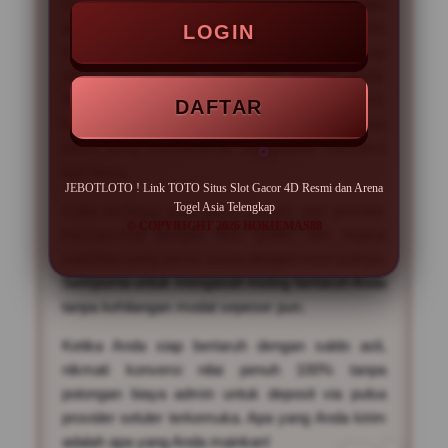
SLOT DEMO hadir sebagai solusi cerdas satu
atap untuk Anda! Kami menyediakan akses gratis
LOGIN
ke ribuan simulator mesin slot online terlengkap
untuk menguji pola, ritme, dan strategi Anda.
Tidak hanya sebagai tempat latihan, platform
DAFTAR
kami juga terintegrasi dengan gerbang taruhan
resmi yang menawarkan kemudahan transaksi
luar biasa.
JEBOTLOTO ! Link TOTO Situs Slot Gacor 4D Resmi dan Arena
Togel Asia Telengkap
Coba berbagai judul game populer dari provider
© COPYRIGHT 2026 HOKIEMAS88
internasional dengan fitur, grafik, dan tingkat
volatilitas yang persis sama dengan versi aslinya.
Sempurna untuk mengasah insting bertaruh Anda
tanpa kehilangan modal sepeser pun.
Ketika Anda siap bertaruh dengan saldo asli,
nikmati konversi nilai penuh 100% tanpa
potongan biaya admin untuk deposit via pulsa
provider seluler terkemuka. Apa yang Anda kirim
adalah apa yang Anda mainkan!