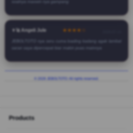
soalnya maxwin nya gampang
Angeli Jule
★★★★☆
2026-07-14
JEBOLTOTO nya seru cuma loading kadang agak lambat
saran saya dipercepat biar makin puas mainnya
© 2026 JEBOLTOTO. All rights reserved.
Buka
Footer Navigation
Products