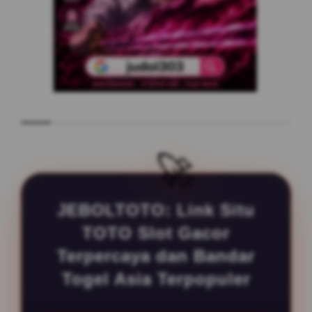
JEBOLTOTO: Link Situ
TOTO Slot Gacor
Terpercaya dan Bandar
Togel Asia Terpopuler