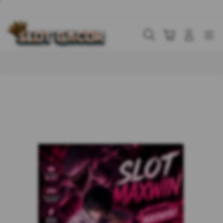
Skip
to
content
Cari
Troli
Login
Navigation
Buka Info Lebih Lanjut