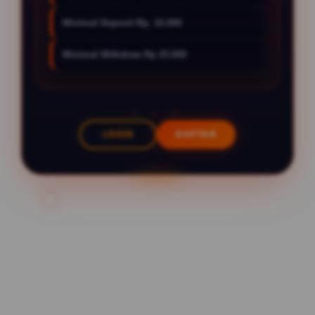
Minimal Deposit Rp. 10.000
Minimal Withdraw Rp 25.000
LOGIN
DAFTAR
Layer Popup Close
JEBOLTOTO: Link Situ
TOTO Slot Gacor Terpercaya
dan Bandar Togel Asia
Terpopuler