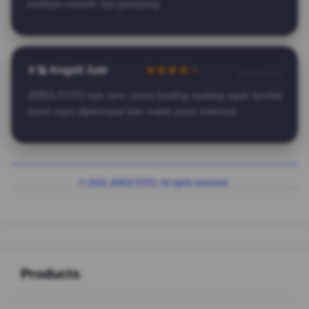
soalnya maxwin nya gampang
Angeli Jule
★★★★☆
2026-07-14
JEBOLTOTO nya seru cuma loading kadang agak lambat
saran saya dipercepat biar makin puas mainnya
© 2026 JEBOLTOTO. All rights reserved.
Buka
Footer Navigation
Products