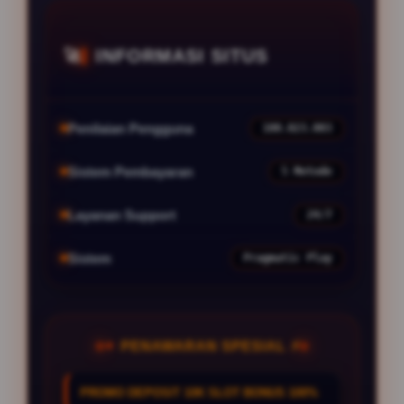
INFORMASI SITUS
Penilaian Pengguna
100.023.003
Sistem Pembayaran
5 Metode
Layanan Support
24/7
Sistem
Pragmatic Play
PENAWARAN SPESIAL
PROMO DEPOSIT 10K SLOT BONUS 100%