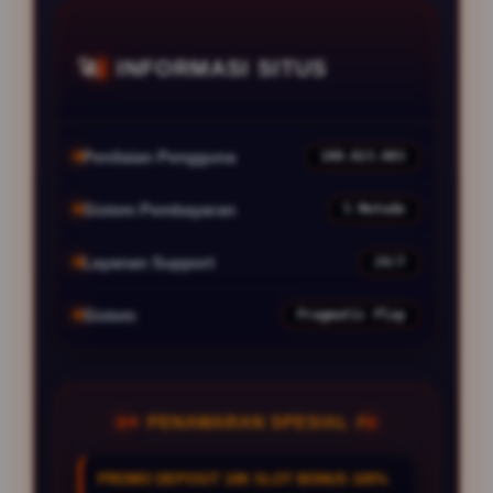
INFORMASI SITUS
Penilaian Pengguna
100.023.003
Sistem Pembayaran
5 Metode
Layanan Support
24/7
Sistem
Pragmatic Play
PENAWARAN SPESIAL
PROMO DEPOSIT 10K SLOT BONUS 100%