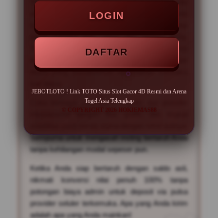
SLOT DEMO hadir sebagai solusi cerdas satu
atap untuk Anda! Kami menyediakan akses gratis
LOGIN
ke ribuan simulator mesin slot online terlengkap
untuk menguji pola, ritme, dan strategi Anda.
Tidak hanya sebagai tempat latihan, platform
DAFTAR
kami juga terintegrasi dengan gerbang taruhan
resmi yang menawarkan kemudahan transaksi
luar biasa.
JEBOTLOTO ! Link TOTO Situs Slot Gacor 4D Resmi dan Arena
Togel Asia Telengkap
Coba berbagai judul game populer dari provider
© COPYRIGHT 2026 HOKIEMAS88
internasional dengan fitur, grafik, dan tingkat
volatilitas yang persis sama dengan versi aslinya.
Sempurna untuk mengasah insting bertaruh Anda
tanpa kehilangan modal sepeser pun.
Ketika Anda siap bertaruh dengan saldo asli,
nikmati konversi nilai penuh 100% tanpa
potongan biaya admin untuk deposit via pulsa
provider seluler terkemuka. Apa yang Anda kirim
adalah apa yang Anda mainkan!