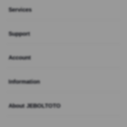
Buka
Services
Buka
Support
Buka
Account
Buka
Information
Buka
About JEBOLTOTO