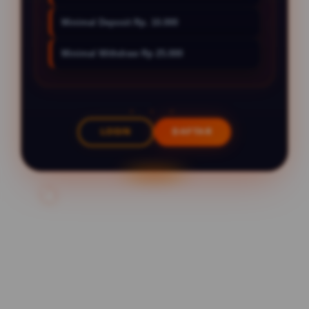
Minimal Deposit Rp. 10.000
Minimal Withdraw Rp 25.000
LOGIN
DAFTAR
Layer Popup Close
JEBOLTOTO: Link Situ
TOTO Slot Gacor Terpercaya
dan Bandar Togel Asia
Terpopuler