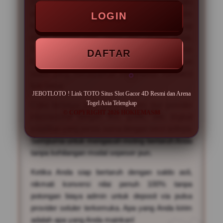
SLOT DEMO hadir sebagai solusi cerdas satu
atap untuk Anda! Kami menyediakan akses gratis
LOGIN
ke ribuan simulator mesin slot online terlengkap
untuk menguji pola, ritme, dan strategi Anda.
Tidak hanya sebagai tempat latihan, platform
DAFTAR
kami juga terintegrasi dengan gerbang taruhan
resmi yang menawarkan kemudahan transaksi
luar biasa.
JEBOTLOTO ! Link TOTO Situs Slot Gacor 4D Resmi dan Arena
Togel Asia Telengkap
Coba berbagai judul game populer dari provider
© COPYRIGHT 2026 HOKIEMAS88
internasional dengan fitur, grafik, dan tingkat
volatilitas yang persis sama dengan versi aslinya.
Sempurna untuk mengasah insting bertaruh Anda
tanpa kehilangan modal sepeser pun.
Ketika Anda siap bertaruh dengan saldo asli,
nikmati konversi nilai penuh 100% tanpa
potongan biaya admin untuk deposit via pulsa
provider seluler terkemuka. Apa yang Anda kirim
adalah apa yang Anda mainkan!