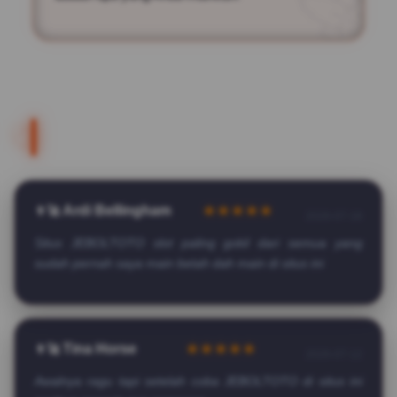
ULASAN TERBARU KOMUNITAS
JEBOLTOTO
Ardi Bellingham
★★★★★
2026-07-18
Situs JEBOLTOTO slot paling gokil dari semua yang
sudah pernah saya main betah dah main di situs ini
Tina Horse
★★★★★
2026-07-12
Awalnya ragu tapi setelah coba JEBOLTOTO di situs ini