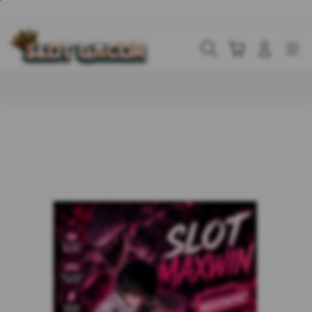
Skip
to
content
Cari
Troli
Login
Navigation
Buka Info Lebih Lanjut