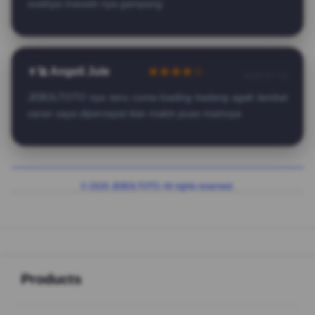
soalnya maxwin nya gampang
Angeli Jule
★★★★☆
2026-07-14
JEBOLTOTO nya seru cuma loading kadang agak lambat
saran saya dipercepat biar makin puas mainnya
© 2026 JEBOLTOTO. All rights reserved.
Buka
Footer Navigation
Products