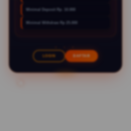
Minimal Deposit Rp. 10.000
Minimal Withdraw Rp 25.000
LOGIN
DAFTAR
Layer Popup Close
JEBOLTOTO: Link Situ
TOTO Slot Gacor Terpercaya
dan Bandar Togel Asia
Terpopuler