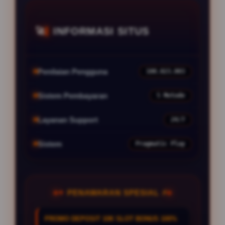
INFORMASI SITUS
Penilaian Pengguna
100.023.003
Sistem Pembayaran
5 Metode
Layanan Support
24/7
Sistem
Pragmatic Play
PENAWARAN SPESIAL
PROMO DEPOSIT 10K SLOT BONUS 100%