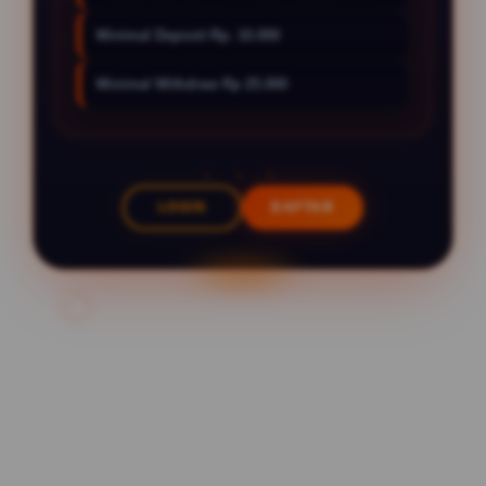
Minimal Deposit Rp. 10.000
Minimal Withdraw Rp 25.000
LOGIN
DAFTAR
Layer Popup Close
JEBOLTOTO: Link Situ
TOTO Slot Gacor Terpercaya
dan Bandar Togel Asia
Terpopuler