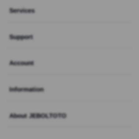
Buka
Services
Buka
Support
Buka
Account
Buka
Information
Buka
About JEBOLTOTO