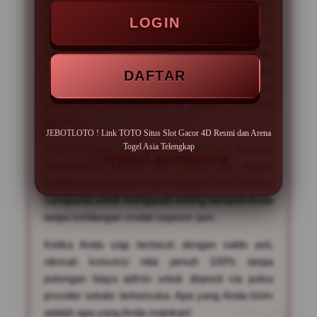
SLOT DEMO hadir sebagai solusi cerdas satu
atap untuk Anda! Kami menyediakan akses gratis
LOGIN
ke ribuan simulator mesin slot online terlengkap
untuk menguji pola, ritme, dan strategi Anda.
Tidak hanya sebagai tempat latihan, platform
DAFTAR
kami juga terintegrasi dengan gerbang taruhan
resmi yang menawarkan kemudahan transaksi
luar biasa.
JEBOTLOTO ! Link TOTO Situs Slot Gacor 4D Resmi dan Arena
Togel Asia Telengkap
Coba berbagai judul game populer dari provider
© COPYRIGHT 2026 HOKIEMAS88
internasional dengan fitur, grafik, dan tingkat
volatilitas yang persis sama dengan versi aslinya.
Sempurna untuk mengasah insting bertaruh Anda
tanpa kehilangan modal sepeser pun.
Ketika Anda siap bertaruh dengan saldo asli,
nikmati konversi nilai penuh 100% tanpa
potongan biaya admin untuk deposit via pulsa
provider seluler terkemuka. Apa yang Anda kirim
adalah apa yang Anda mainkan!