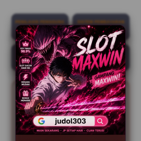
PENILAIAN PENGGUNA
SISTEM PEMBAYARAN
120.123.003
5 Metode
LAYANAN SUPPORT
SISTEM
24/7
Pragmatic Play
JEBOLTOTO
adalah bandar togel Asia terpopuler
dan link situs TOTO slot gacor terpercaya. Kami
menyediakan pasaran togel resmi terlengkap,
game slot online gampang menang, serta
transaksi aman dengan layanan online 24 jam
nonstop setiap hari!