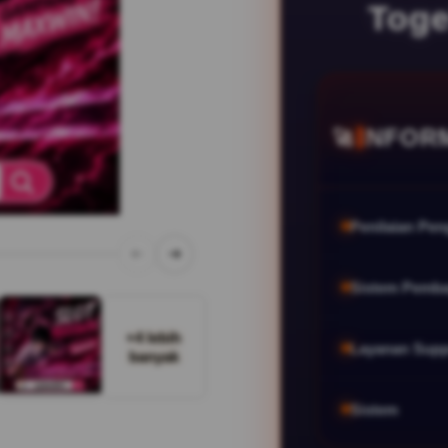
Toge
INFOR
Penilaian Pe
Sebelumnya
Berikutnya
Sistem Pemb
+4 lebih
Layanan Supp
banyak
Sistem