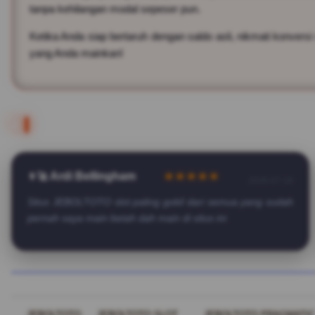
tanpa kehilangan modal sepeser pun.
Ketika Anda siap bertaruh dengan saldo asli, nikmati konvers
yang Anda mainkan!
ULASAN TERBARU KOMUNITAS 
Ardi Bellingham
★★★★★
2026-07-18
Situs JEBOLTOTO slot paling gokil dari semua yang sudah
pernah saya main betah dah main di situs ini
JEBOLTOTO
JEBOLTOTO SLOT
JEBOLTOTO PRAGMATI