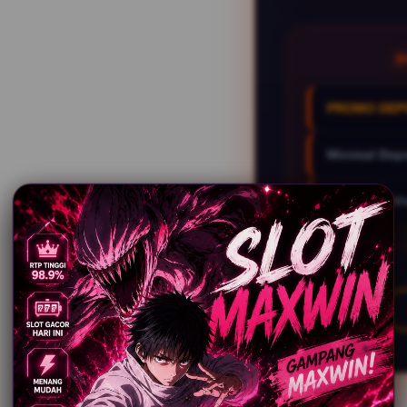
PROMO DEPO
Minimal Depo
Minimal Wit