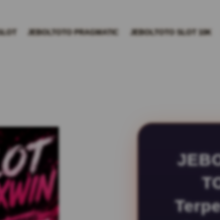
SLOT
JEBOLTOTO PRAGMATIC
JEBOLTOTO SLOT 10K
JEBO
T
Terp