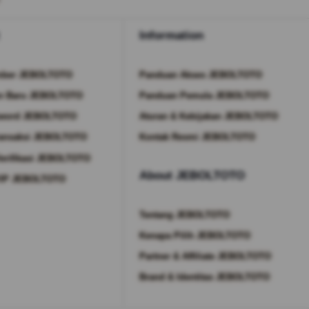
Information
mber JEBOLTOTO
Panduan Akses JEBOLTOTO
un Baru JEBOLTOTO
Panduan Pemula JEBOLTOTO
sword JEBOLTOTO
Aturan & Kebijakan JEBOLTOTO
ransaksi JEBOLTOTO
Kontak Resmi JEBOLTOTO
erifikasi JEBOLTOTO
About JEBOLTOTO
VIP JEBOLTOTO
Tentang JEBOLTOTO
Kenapa Pilih JEBOLTOTO
Partner & Affiliate JEBOLTOTO
Brand & Identitas JEBOLTOTO