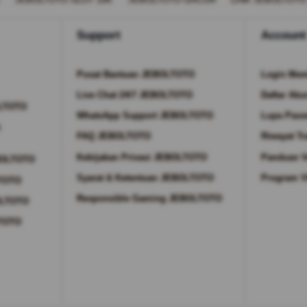
Support
Account
Pusat Bantuan JEBOLTOTO
Login Me
Live Chat 24/7 JEBOLTOTO
Daftar Ak
OLTOTO
WhatsApp Support JEBOLTOTO
Lupa Pas
k
FAQ JEBOLTOTO
Riwayat T
Kebijakan Privasi JEBOLTOTO
Panduan V
BOLTOTO
Syarat & Ketentuan JEBOLTOTO
Program 
LTOTO
Responsible Gaming JEBOLTOTO
OLTOTO
LTOTO