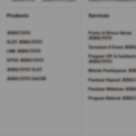
Footer Navigation
Products
Services
JEBOLTOTO
Promo & Bonus Harian
JEBOLTOTO
SLOT JEBOLTOTO
Turnamen & Event JEB
LINK JEBOLTOTO
Program VIP & Cashbac
SITUS JEBOLTOTO
JEBOLTOTO
JEBOLTOTO SLOT
Metode Pembayaran JE
JEBOLTOTO GACOR
Panduan Deposit JEBO
Panduan Withdraw JEB
Program Referral JEBO