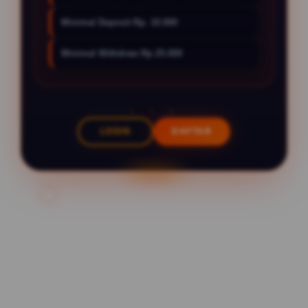
Minimal Deposit Rp. 10.000
Minimal Withdraw Rp 25.000
LOGIN
DAFTAR
Layer Popup Close
JEBOLTOTO: Link Situ
TOTO Slot Gacor Terpercaya
dan Bandar Togel Asia
Terpopuler