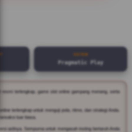
a dan Bandar Togel Asia
T
SISTEM
Pragmatic Play
l resmi terlengkap, game slot online gampang menang, serta
ine terlengkap untuk menguji pola, ritme, dan strategi Anda.
ansaksi luar biasa.
n versi aslinya. Sempurna untuk mengasah insting bertaruh Anda