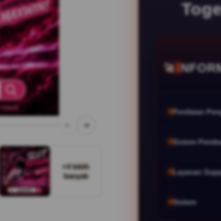
Toge
INFOR
Penilaian Pe
Sebelumnya
Berikutnya
Sistem Pemb
+4 lebih
Layanan Supp
banyak
Sistem