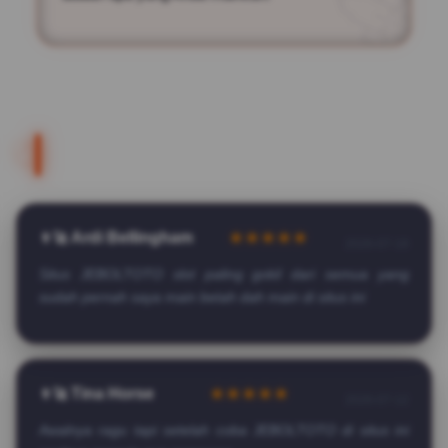
ULASAN TERBARU KOMUNITAS
JEBOLTOTO
Ardi Bellingham
★★★★★
2026-07-18
Situs JEBOLTOTO slot paling gokil dari semua yang
sudah pernah saya main betah dah main di situs ini
Tina Horse
★★★★★
2026-07-12
Awalnya ragu tapi setelah coba JEBOLTOTO di situs ini