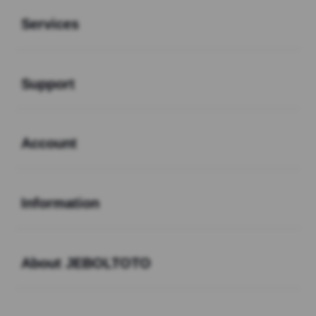
Buka
Services
Buka
Support
Buka
Account
Buka
Information
Buka
About JEBOLTOTO