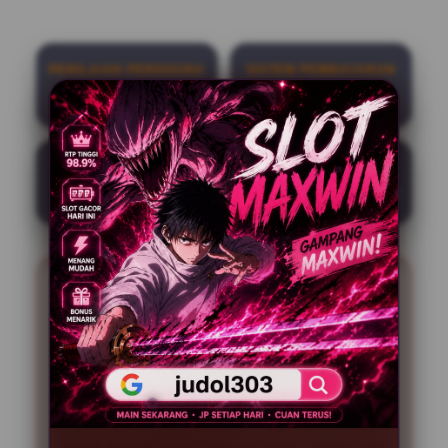
PENILAIAN PENGGUNA
SISTEM PEMBAYARAN
120.123.003
5 Metode
LAYANAN SUPPORT
SISTEM
24/7
Pragmatic Play
JEBOLTOTO
adalah bandar togel Asia terpopuler
dan link situs TOTO slot gacor terpercaya. Kami
menyediakan pasaran togel resmi terlengkap,
game slot online gampang menang, serta
transaksi aman dengan layanan online 24 jam
nonstop setiap hari!