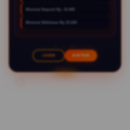
Minimal Deposit Rp. 10.000
Minimal Withdraw Rp 25.000
LOGIN
DAFTAR
Layer Popup Close
JEBOLTOTO: Link Situ
TOTO Slot Gacor Terpercaya
dan Bandar Togel Asia
Terpopuler