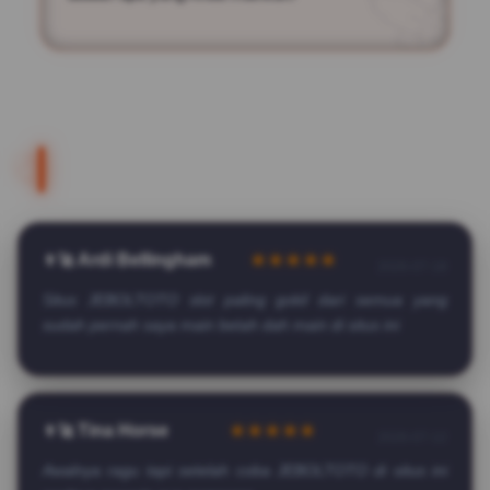
ULASAN TERBARU KOMUNITAS
JEBOLTOTO
Ardi Bellingham
★★★★★
2026-07-18
Situs JEBOLTOTO slot paling gokil dari semua yang
sudah pernah saya main betah dah main di situs ini
Tina Horse
★★★★★
2026-07-12
Awalnya ragu tapi setelah coba JEBOLTOTO di situs ini