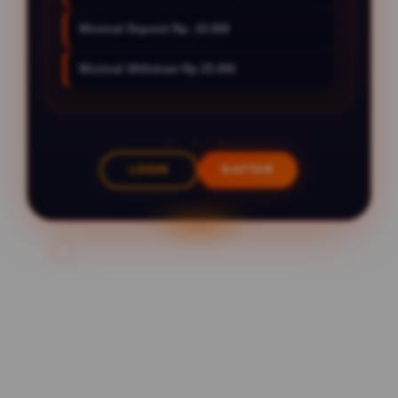
Minimal Deposit Rp. 10.000
Minimal Withdraw Rp 25.000
LOGIN
DAFTAR
Layer Popup Close
JEBOLTOTO: Link Situ
TOTO Slot Gacor Terpercaya
dan Bandar Togel Asia
Terpopuler