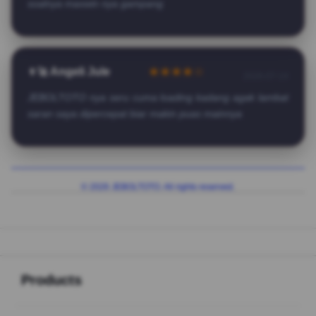
soalnya maxwin nya gampang
Angeli Jule
★★★★☆
2026-07-14
JEBOLTOTO nya seru cuma loading kadang agak lambat
saran saya dipercepat biar makin puas mainnya
© 2026 JEBOLTOTO. All rights reserved.
Buka
Footer Navigation
Products