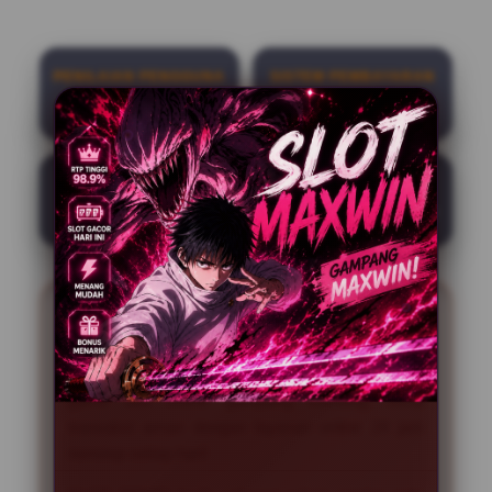
PENILAIAN PENGGUNA
SISTEM PEMBAYARAN
120.123.003
5 Metode
LAYANAN SUPPORT
SISTEM
24/7
Pragmatic Play
JEBOLTOTO
adalah bandar togel Asia terpopuler
dan link situs TOTO slot gacor terpercaya. Kami
menyediakan pasaran togel resmi terlengkap,
game slot online gampang menang, serta
transaksi aman dengan layanan online 24 jam
nonstop setiap hari!