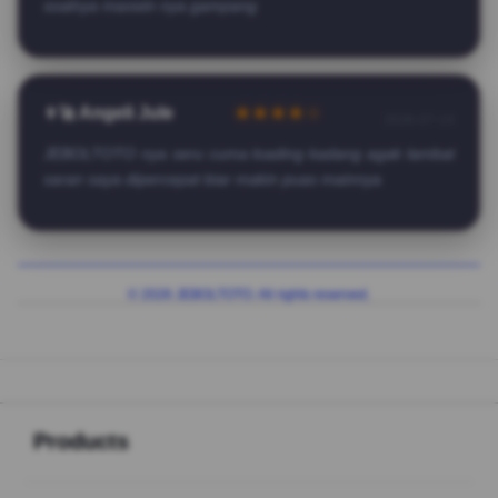
soalnya maxwin nya gampang
Angeli Jule
★★★★☆
2026-07-14
JEBOLTOTO nya seru cuma loading kadang agak lambat
saran saya dipercepat biar makin puas mainnya
© 2026 JEBOLTOTO. All rights reserved.
Buka
Footer Navigation
Products