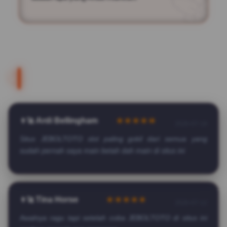
ULASAN TERBARU KOMUNITAS
JEBOLTOTO
Ardi Bellingham
★★★★★
2026-07-18
Situs JEBOLTOTO slot paling gokil dari semua yang
sudah pernah saya main betah dah main di situs ini
Tina Horse
★★★★★
2026-07-12
Awalnya ragu tapi setelah coba JEBOLTOTO di situs ini