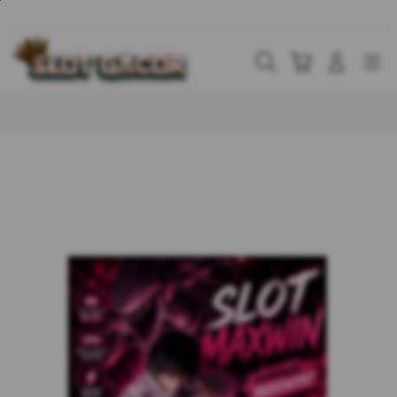
Skip
to
content
Cari
Troli
Login
Navigation
Buka Info Lebih Lanjut