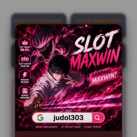
PENILAIAN PENGGUNA
SISTEM PEMBAYARAN
120.123.003
5 Metode
LAYANAN SUPPORT
SISTEM
24/7
Pragmatic Play
JEBOLTOTO
adalah bandar togel Asia terpopuler
dan link situs TOTO slot gacor terpercaya. Kami
menyediakan pasaran togel resmi terlengkap,
game slot online gampang menang, serta
transaksi aman dengan layanan online 24 jam
nonstop setiap hari!