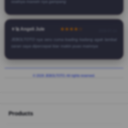
soalnya maxwin nya gampang
Angeli Jule
★★★★☆
2026-07-14
JEBOLTOTO nya seru cuma loading kadang agak lambat
saran saya dipercepat biar makin puas mainnya
© 2026 JEBOLTOTO. All rights reserved.
Buka
Footer Navigation
Products