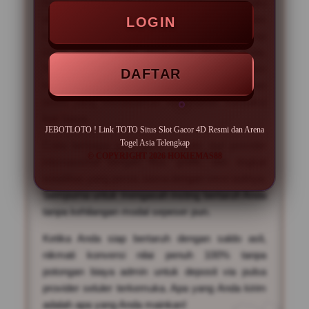
SLOT DEMO hadir sebagai solusi cerdas satu
atap untuk Anda! Kami menyediakan akses gratis
LOGIN
ke ribuan simulator mesin slot online terlengkap
untuk menguji pola, ritme, dan strategi Anda.
Tidak hanya sebagai tempat latihan, platform
DAFTAR
kami juga terintegrasi dengan gerbang taruhan
resmi yang menawarkan kemudahan transaksi
luar biasa.
JEBOTLOTO ! Link TOTO Situs Slot Gacor 4D Resmi dan Arena
Togel Asia Telengkap
Coba berbagai judul game populer dari provider
© COPYRIGHT 2026 HOKIEMAS88
internasional dengan fitur, grafik, dan tingkat
volatilitas yang persis sama dengan versi aslinya.
Sempurna untuk mengasah insting bertaruh Anda
tanpa kehilangan modal sepeser pun.
Ketika Anda siap bertaruh dengan saldo asli,
nikmati konversi nilai penuh 100% tanpa
potongan biaya admin untuk deposit via pulsa
provider seluler terkemuka. Apa yang Anda kirim
adalah apa yang Anda mainkan!