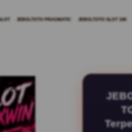
SLOT
JEBOLTOTO PRAGMATIC
JEBOLTOTO SLOT 10K
JEBO
T
Terp