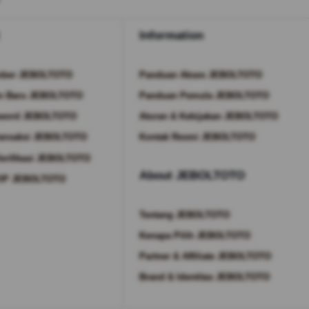
Information
mber JEBOLTOTO
Panduan Akses JEBOLTOTO
un Baru JEBOLTOTO
Panduan Pemula JEBOLTOTO
sword JEBOLTOTO
Aturan & Kebijakan JEBOLTOTO
ransaksi JEBOLTOTO
Kontak Resmi JEBOLTOTO
erifikasi JEBOLTOTO
About JEBOLTOTO
VIP JEBOLTOTO
Tentang JEBOLTOTO
Kenapa Pilih JEBOLTOTO
Partner & Affiliate JEBOLTOTO
Brand & Identitas JEBOLTOTO