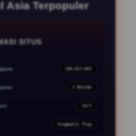
l Asia Terpopuler
MASI SITUS
ngguna
100.023.003
ayaran
5 Metode
ort
24/7
Pragmatic Play