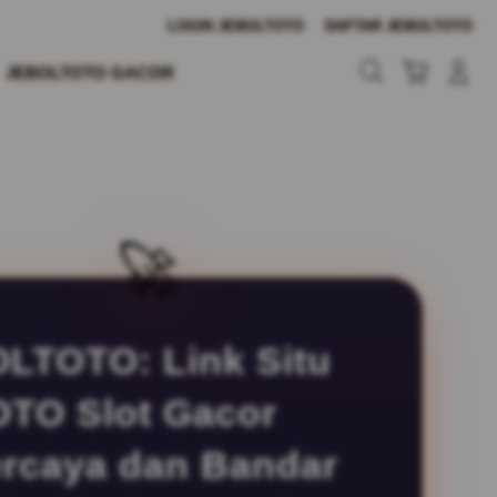
LOGIN JEBOLTOTO
DAFTAR JEBOLTOTO
Cari
Troli
Login/Sign-Up
JEBOLTOTO GACOR
Cari
LTOTO: Link Situ
OTO Slot Gacor
ercaya dan Bandar