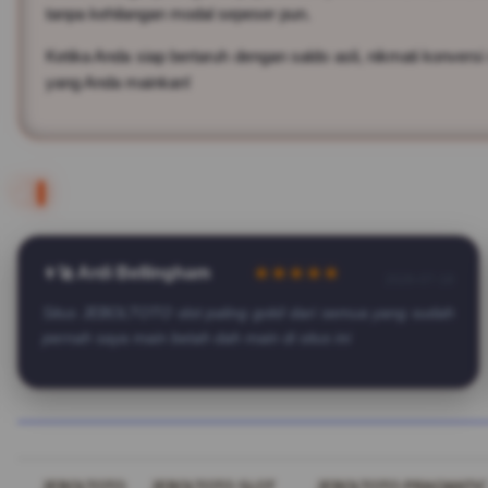
tanpa kehilangan modal sepeser pun.
Ketika Anda siap bertaruh dengan saldo asli, nikmati konvers
yang Anda mainkan!
ULASAN TERBARU KOMUNITAS 
Ardi Bellingham
★★★★★
2026-07-18
Situs JEBOLTOTO slot paling gokil dari semua yang sudah
pernah saya main betah dah main di situs ini
JEBOLTOTO
JEBOLTOTO SLOT
JEBOLTOTO PRAGMATI