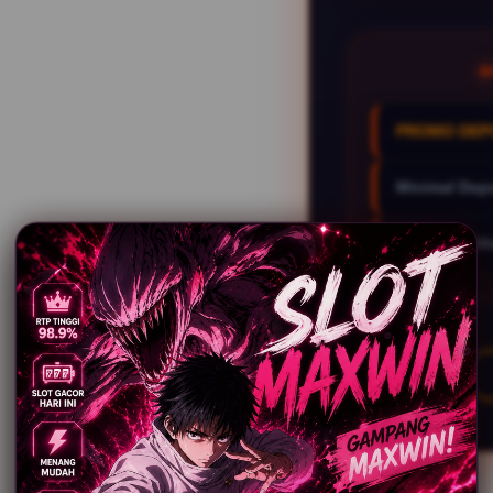
PROMO DEPO
Minimal Depo
Minimal Wit