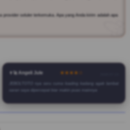
sa provider seluler terkemuka. Apa yang Anda kirim adalah apa
Angeli Jule
★★★★☆
2026-07-14
JEBOLTOTO nya seru cuma loading kadang agak lambat
saran saya dipercepat biar makin puas mainnya