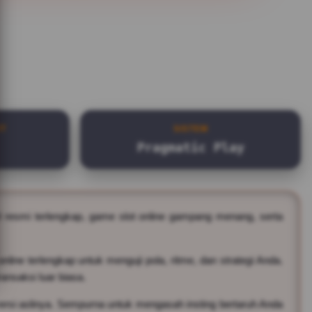
a dan Bandar Togel Asia
T
SISTEM
Pragmatic Play
l resmi terlengkap, game slot online gampang menang, serta
ine terlengkap untuk menguji pola, ritme, dan strategi Anda.
ansaksi luar biasa.
n versi aslinya. Sempurna untuk mengasah insting bertaruh Anda