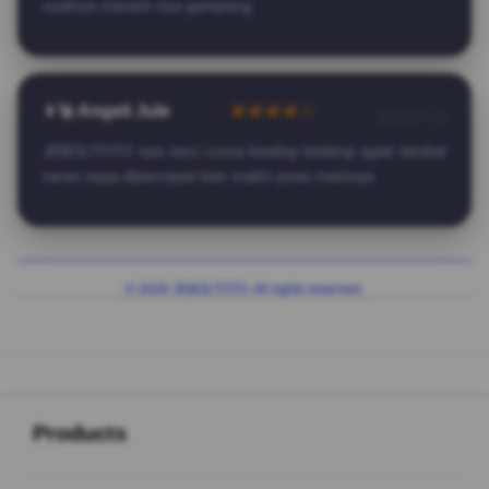
soalnya maxwin nya gampang
Angeli Jule
★★★★☆
2026-07-14
JEBOLTOTO nya seru cuma loading kadang agak lambat
saran saya dipercepat biar makin puas mainnya
© 2026 JEBOLTOTO. All rights reserved.
Buka
Footer Navigation
Products