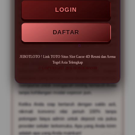
SLOT DEMO hadir sebagai solusi cerdas satu
atap untuk Anda! Kami menyediakan akses gratis
LOGIN
ke ribuan simulator mesin slot online terlengkap
untuk menguji pola, ritme, dan strategi Anda.
Tidak hanya sebagai tempat latihan, platform
DAFTAR
kami juga terintegrasi dengan gerbang taruhan
resmi yang menawarkan kemudahan transaksi
luar biasa.
JEBOTLOTO ! Link TOTO Situs Slot Gacor 4D Resmi dan Arena
Togel Asia Telengkap
Coba berbagai judul game populer dari provider
© COPYRIGHT 2026 HOKIEMAS88
internasional dengan fitur, grafik, dan tingkat
volatilitas yang persis sama dengan versi aslinya.
Sempurna untuk mengasah insting bertaruh Anda
tanpa kehilangan modal sepeser pun.
Ketika Anda siap bertaruh dengan saldo asli,
nikmati konversi nilai penuh 100% tanpa
potongan biaya admin untuk deposit via pulsa
provider seluler terkemuka. Apa yang Anda kirim
adalah apa yang Anda mainkan!