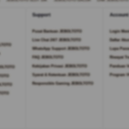
Support
Account
Pusat Bantuan JEBOLTOTO
Login Me
Live Chat 24/7 JEBOLTOTO
Daftar Ak
OLTOTO
WhatsApp Support JEBOLTOTO
Lupa Pas
k
FAQ JEBOLTOTO
Riwayat T
Kebijakan Privasi JEBOLTOTO
Panduan V
BOLTOTO
Syarat & Ketentuan JEBOLTOTO
Program 
LTOTO
Responsible Gaming JEBOLTOTO
OLTOTO
LTOTO