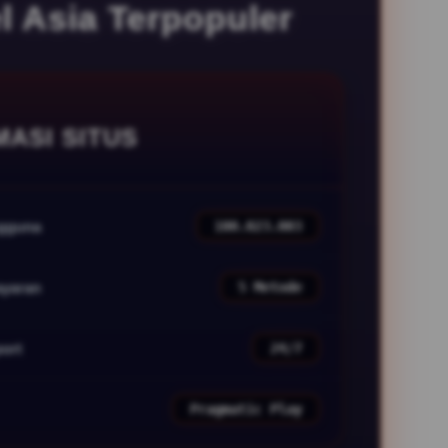
l Asia Terpopuler
MASI SITUS
ngguna
100.023.003
ayaran
5 Metode
ort
24/7
Pragmatic Play