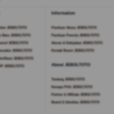
Information
mber JEBOLTOTO
Panduan Akses JEBOLTOTO
un Baru JEBOLTOTO
Panduan Pemula JEBOLTOTO
sword JEBOLTOTO
Aturan & Kebijakan JEBOLTOTO
ransaksi JEBOLTOTO
Kontak Resmi JEBOLTOTO
erifikasi JEBOLTOTO
About JEBOLTOTO
VIP JEBOLTOTO
Tentang JEBOLTOTO
Kenapa Pilih JEBOLTOTO
Partner & Affiliate JEBOLTOTO
Brand & Identitas JEBOLTOTO