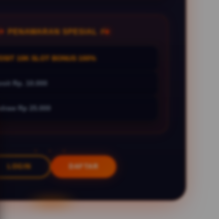
PENAWARAN SPESIAL
SIT 10K SLOT BONUS 100%
sit Rp. 10.000
hdraw Rp 25.000
LOGIN
DAFTAR