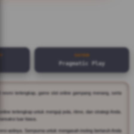
a dan Bandar Togel Asia
T
SISTEM
Pragmatic Play
l resmi terlengkap, game slot online gampang menang, serta
ine terlengkap untuk menguji pola, ritme, dan strategi Anda.
ansaksi luar biasa.
n versi aslinya. Sempurna untuk mengasah insting bertaruh Anda