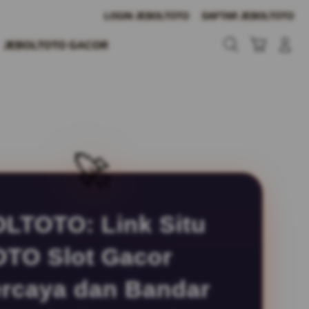
LOGIN JEBOLTOTO
DAFTAR JEBOLTOTO
Cari
Troli
Login/Sign-Up
JEBOLTOTO GACOR
Cari
LTOTO: Link Situ
OTO Slot Gacor
ercaya dan Bandar