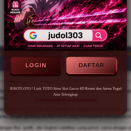
OTO Slot Gacor Terpercay
Terpopuler
ISTEM PEMBAYARAN
LAYANAN SUPPOR
5 Metode
24/7
LOGIN
DAFTAR
JEBOTLOTO ! Link TOTO Situs Slot Gacor 4D Resmi dan Arena Togel
 situs TOTO slot gacor terpercaya. Kami menyediakan pasaran toge
Asia Telengkap
ari!
© COPYRIGHT 2026 HOKIEMAS88
 Kami menyediakan akses gratis ke ribuan simulator mesin slot onl
ntegrasi dengan gerbang taruhan resmi yang menawarkan kemudahan tr
dengan fitur, grafik, dan tingkat volatilitas yang persis sama denga