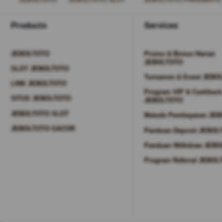
Footer Navigation
Products
Services
JEBOLTOTO
Promo & Bonus Harian
JEBOLTOTO
SLOT JEBOLTOTO
Turnamen & Event JEB
LINK JEBOLTOTO
Program VIP & Cashbac
SITUS JEBOLTOTO
JEBOLTOTO
JEBOLTOTO SLOT
Metode Pembayaran JE
JEBOLTOTO GACOR
Panduan Deposit JEBO
Panduan Withdraw JEB
Program Referral JEBO