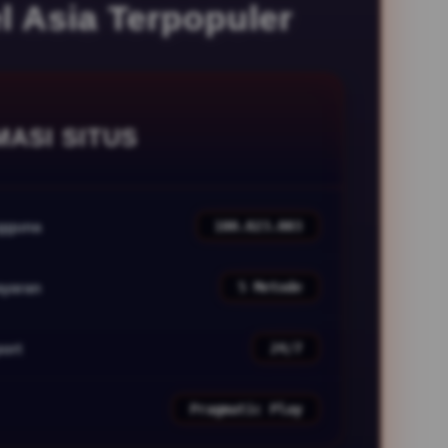
l Asia Terpopuler
MASI SITUS
ngguna
100.023.003
ayaran
5 Metode
ort
24/7
Pragmatic Play