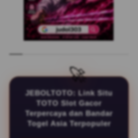
JEBOLTOTO: Link Situ
TOTO Slot Gacor
Terpercaya dan Bandar
Togel Asia Terpopuler