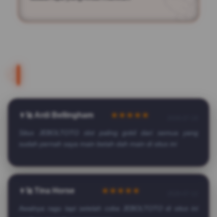
ULASAN TERBARU KOMUNITAS
JEBOLTOTO
Ardi Bellingham
★★★★★
2026-07-18
Situs JEBOLTOTO slot paling gokil dari semua yang
sudah pernah saya main betah dah main di situs ini
Tina Horse
★★★★★
2026-07-12
Awalnya ragu tapi setelah coba JEBOLTOTO di situs ini