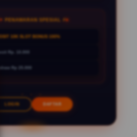
PENAWARAN SPESIAL
SIT 10K SLOT BONUS 100%
sit Rp. 10.000
hdraw Rp 25.000
LOGIN
DAFTAR