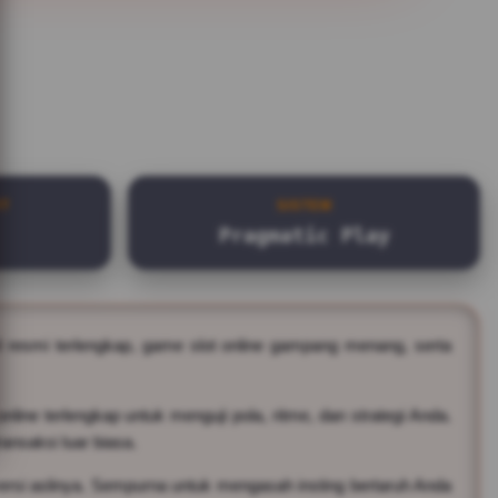
a dan Bandar Togel Asia
T
SISTEM
Pragmatic Play
l resmi terlengkap, game slot online gampang menang, serta
ine terlengkap untuk menguji pola, ritme, dan strategi Anda.
ansaksi luar biasa.
n versi aslinya. Sempurna untuk mengasah insting bertaruh Anda