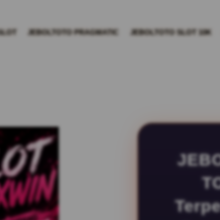
SLOT
JEBOLTOTO PRAGMATIC
JEBOLTOTO SLOT 10K
JEBO
T
Terp