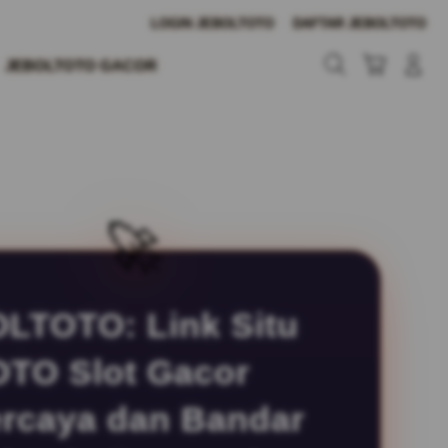
LOGIN JEBOLTOTO
DAFTAR JEBOLTOTO
Cari
Troli
Login/Sign-Up
JEBOLTOTO GACOR
Cari
LTOTO: Link Situ
OTO Slot Gacor
ercaya dan Bandar