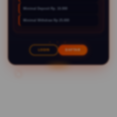
Minimal Deposit Rp. 10.000
Minimal Withdraw Rp 25.000
LOGIN
DAFTAR
Layer Popup Close
JEBOLTOTO: Link Situ
TOTO Slot Gacor Terpercaya
dan Bandar Togel Asia
Terpopuler