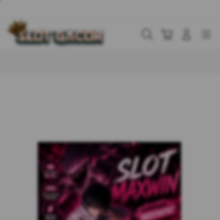
Skip
to
content
Cari
Troli
Login
Navigation
Buka Info Lebih Lanjut