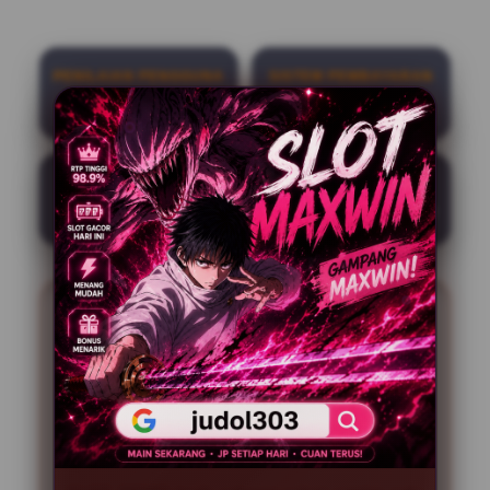
PENILAIAN PENGGUNA
SISTEM PEMBAYARAN
120.123.003
5 Metode
LAYANAN SUPPORT
SISTEM
24/7
Pragmatic Play
JEBOLTOTO
adalah bandar togel Asia terpopuler
dan link situs TOTO slot gacor terpercaya. Kami
menyediakan pasaran togel resmi terlengkap,
game slot online gampang menang, serta
transaksi aman dengan layanan online 24 jam
nonstop setiap hari!