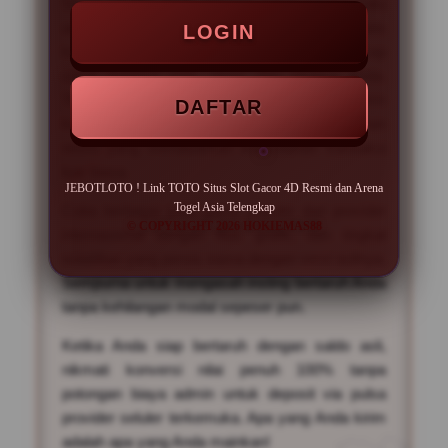
SLOT DEMO hadir sebagai solusi cerdas satu
atap untuk Anda! Kami menyediakan akses gratis
LOGIN
ke ribuan simulator mesin slot online terlengkap
untuk menguji pola, ritme, dan strategi Anda.
Tidak hanya sebagai tempat latihan, platform
DAFTAR
kami juga terintegrasi dengan gerbang taruhan
resmi yang menawarkan kemudahan transaksi
luar biasa.
JEBOTLOTO ! Link TOTO Situs Slot Gacor 4D Resmi dan Arena
Togel Asia Telengkap
Coba berbagai judul game populer dari provider
© COPYRIGHT 2026 HOKIEMAS88
internasional dengan fitur, grafik, dan tingkat
volatilitas yang persis sama dengan versi aslinya.
Sempurna untuk mengasah insting bertaruh Anda
tanpa kehilangan modal sepeser pun.
Ketika Anda siap bertaruh dengan saldo asli,
nikmati konversi nilai penuh 100% tanpa
potongan biaya admin untuk deposit via pulsa
provider seluler terkemuka. Apa yang Anda kirim
adalah apa yang Anda mainkan!