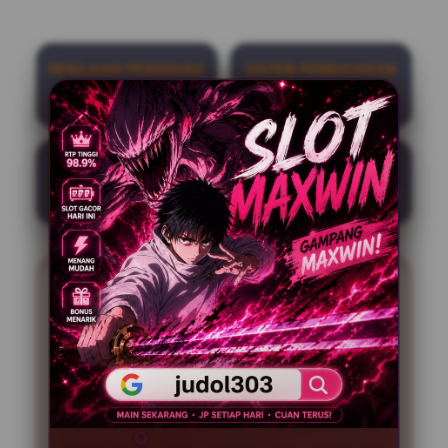
PENILAIAN PENGGUNA
SISTEM PEMBAYARAN
120.123.003
5 Metode
LAYANAN SUPPORT
SISTEM
24/7
Pragmatic Play
JEBOLTOTO
adalah bandar togel Asia terpopuler
dan link situs TOTO slot gacor terpercaya. Kami
menyediakan pasaran togel resmi terlengkap,
game slot online gampang menang, serta
transaksi aman dengan layanan online 24 jam
nonstop setiap hari!