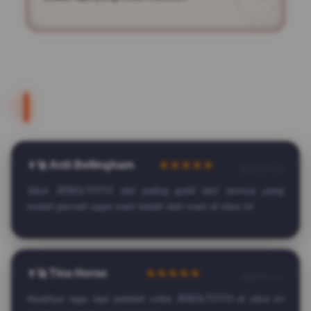
ULASAN TERBARU KOMUNITAS
JEBOLTOTO
Ardi Bellingham
★★★★★
2026-07-18
Situs JEBOLTOTO slot paling gokil dari semua yang
sudah pernah saya main betah dah main di situs ini
Tina Horse
★★★★★
2026-07-12
Awalnya ragu tapi setelah coba JEBOLTOTO di situs ini