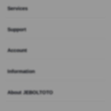
Buka
Services
Buka
Support
Buka
Account
Buka
Information
Buka
About JEBOLTOTO