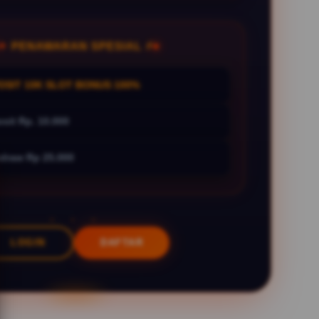
PENAWARAN SPESIAL
SIT 10K SLOT BONUS 100%
sit Rp. 10.000
hdraw Rp 25.000
LOGIN
DAFTAR