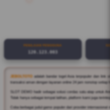
Layer Popup Close
JEBOLTOTO: Link Situ T
PENILAIAN PENGGUNA
S
120.123.003
JEBOLTOTO
adalah bandar togel Asia terpopuler dan link
transaksi aman dengan layanan online 24 jam nonstop setiap h
SLOT DEMO hadir sebagai solusi cerdas satu atap untuk Anda!
Tidak hanya sebagai tempat latihan, platform kami juga teri
Coba berbagai judul game populer dari provider internasional 