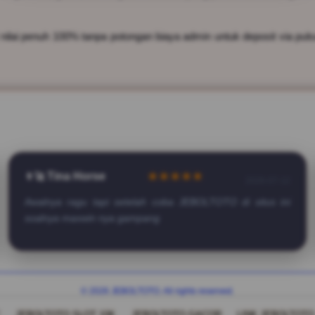
i nilai penuh 100% tanpa potongan biaya admin untuk deposit via pul
JEBOLTOTO
Tina Horse
★★★★★
2026-07-12
Awalnya ragu tapi setelah coba JEBOLTOTO di situs ini
soalnya maxwin nya gampang
© 2026 JEBOLTOTO. All rights reserved.
C
JEBOLTOTO SLOT 10K
JEBOLTOTO GACOR
LINK JEBOLTOTO