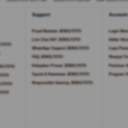
Support
Account
Pusat Bantuan JEBOLTOTO
Login Me
Live Chat 24/7 JEBOLTOTO
Daftar Ak
OLTOTO
WhatsApp Support JEBOLTOTO
Lupa Pas
k
FAQ JEBOLTOTO
Riwayat T
Kebijakan Privasi JEBOLTOTO
Panduan V
BOLTOTO
Syarat & Ketentuan JEBOLTOTO
Program 
LTOTO
Responsible Gaming JEBOLTOTO
OLTOTO
LTOTO