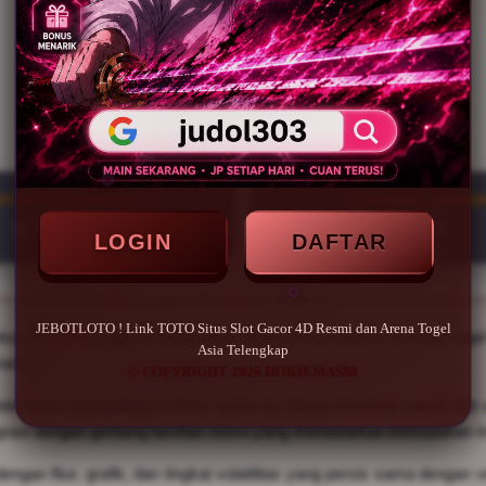
OTO Slot Gacor Terpercay
Terpopuler
ISTEM PEMBAYARAN
LAYANAN SUPPOR
5 Metode
24/7
LOGIN
DAFTAR
JEBOTLOTO ! Link TOTO Situs Slot Gacor 4D Resmi dan Arena Togel
 situs TOTO slot gacor terpercaya. Kami menyediakan pasaran toge
Asia Telengkap
ari!
© COPYRIGHT 2026 HOKIEMAS88
 Kami menyediakan akses gratis ke ribuan simulator mesin slot onl
ntegrasi dengan gerbang taruhan resmi yang menawarkan kemudahan tr
dengan fitur, grafik, dan tingkat volatilitas yang persis sama denga