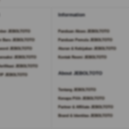
Information
mber JEBOLTOTO
Panduan Akses JEBOLTOTO
un Baru JEBOLTOTO
Panduan Pemula JEBOLTOTO
sword JEBOLTOTO
Aturan & Kebijakan JEBOLTOTO
ransaksi JEBOLTOTO
Kontak Resmi JEBOLTOTO
erifikasi JEBOLTOTO
About JEBOLTOTO
VIP JEBOLTOTO
Tentang JEBOLTOTO
Kenapa Pilih JEBOLTOTO
Partner & Affiliate JEBOLTOTO
Brand & Identitas JEBOLTOTO