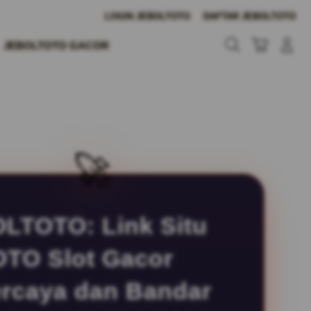
LOGIN JEBOLTOTO
DAFTAR JEBOLTOTO
Cari
Troli
Login/Sign-Up
JEBOLTOTO GACOR
Cari
LTOTO: Link Situ
OTO Slot Gacor
ercaya dan Bandar