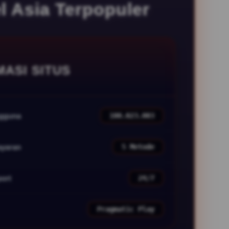
l Asia Terpopuler
MASI SITUS
ngguna
100.023.003
ayaran
5 Metode
ort
24/7
Pragmatic Play