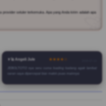
sa provider seluler terkemuka. Apa yang Anda kirim adalah apa
Angeli Jule
★★★★☆
2026-07-14
JEBOLTOTO nya seru cuma loading kadang agak lambat
saran saya dipercepat biar makin puas mainnya