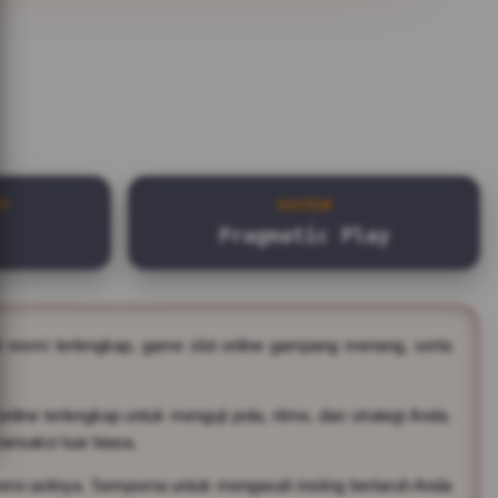
a dan Bandar Togel Asia
T
SISTEM
Pragmatic Play
l resmi terlengkap, game slot online gampang menang, serta
ine terlengkap untuk menguji pola, ritme, dan strategi Anda.
ansaksi luar biasa.
n versi aslinya. Sempurna untuk mengasah insting bertaruh Anda