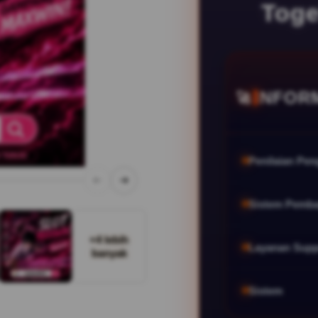
Toge
INFOR
Penilaian Pe
Sebelumnya
Berikutnya
Sistem Pemb
+4 lebih
Layanan Supp
banyak
Sistem