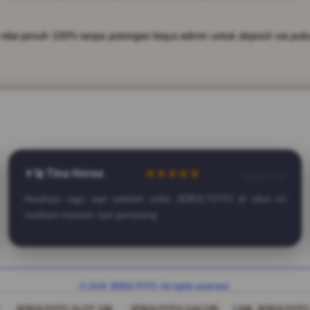
i nilai penuh 100% tanpa potongan biaya admin untuk deposit via pul
JEBOLTOTO
Tina Horse
★★★★★
2026-07-12
Awalnya ragu tapi setelah coba JEBOLTOTO di situs ini
soalnya maxwin nya gampang
© 2026 JEBOLTOTO. All rights reserved.
C
JEBOLTOTO SLOT 10K
JEBOLTOTO GACOR
LINK JEBOLTOTO