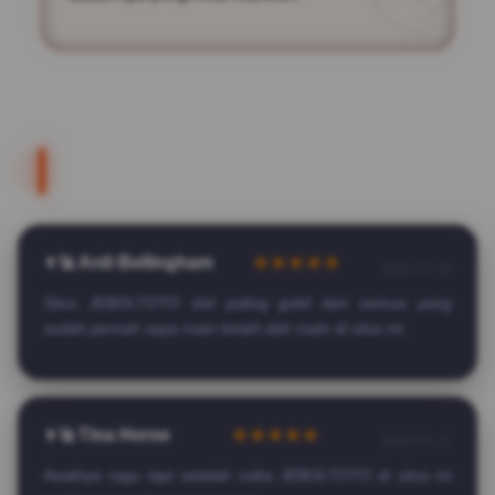
ULASAN TERBARU KOMUNITAS
JEBOLTOTO
Ardi Bellingham
★★★★★
2026-07-18
Situs JEBOLTOTO slot paling gokil dari semua yang
sudah pernah saya main betah dah main di situs ini
Tina Horse
★★★★★
2026-07-12
Awalnya ragu tapi setelah coba JEBOLTOTO di situs ini