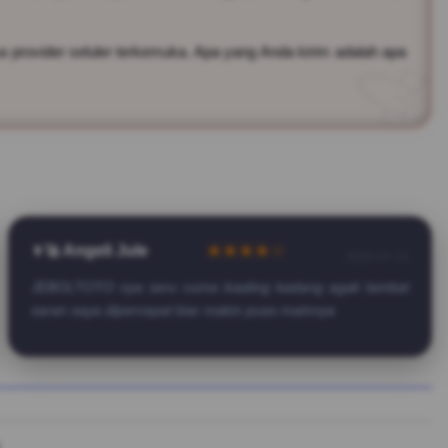
sa provider seluler terkemuka. Apa yang Anda kirim adalah apa
Angeli Jule
★★★★☆
2026-07-14
JEBOLTOTO nya seru cuma loading kadang agak lambat
saran saya dipercepat biar makin puas mainnya