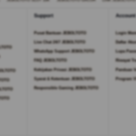
Support
Account
Pusat Bantuan JEBOLTOTO
Login Me
Live Chat 24/7 JEBOLTOTO
Daftar Ak
OLTOTO
WhatsApp Support JEBOLTOTO
Lupa Pas
k
FAQ JEBOLTOTO
Riwayat T
Kebijakan Privasi JEBOLTOTO
Panduan V
BOLTOTO
Syarat & Ketentuan JEBOLTOTO
Program 
LTOTO
Responsible Gaming JEBOLTOTO
OLTOTO
LTOTO