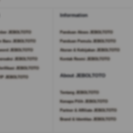
Information
mber JEBOLTOTO
Panduan Akses JEBOLTOTO
un Baru JEBOLTOTO
Panduan Pemula JEBOLTOTO
sword JEBOLTOTO
Aturan & Kebijakan JEBOLTOTO
ransaksi JEBOLTOTO
Kontak Resmi JEBOLTOTO
erifikasi JEBOLTOTO
About JEBOLTOTO
VIP JEBOLTOTO
Tentang JEBOLTOTO
Kenapa Pilih JEBOLTOTO
Partner & Affiliate JEBOLTOTO
Brand & Identitas JEBOLTOTO