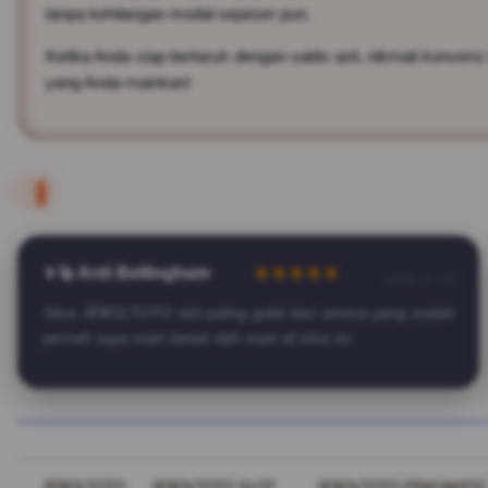
tanpa kehilangan modal sepeser pun.
Ketika Anda siap bertaruh dengan saldo asli, nikmati konvers
yang Anda mainkan!
ULASAN TERBARU KOMUNITAS 
Ardi Bellingham
★★★★★
2026-07-18
Situs JEBOLTOTO slot paling gokil dari semua yang sudah
pernah saya main betah dah main di situs ini
JEBOLTOTO
JEBOLTOTO SLOT
JEBOLTOTO PRAGMATI