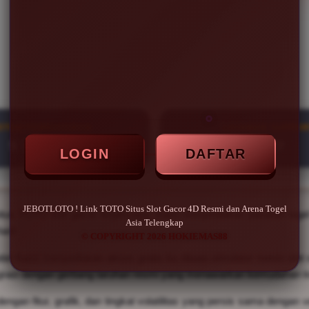
OTO Slot Gacor Terpercay
Terpopuler
ISTEM PEMBAYARAN
LAYANAN SUPPOR
5 Metode
24/7
LOGIN
DAFTAR
JEBOTLOTO ! Link TOTO Situs Slot Gacor 4D Resmi dan Arena Togel
 situs TOTO slot gacor terpercaya. Kami menyediakan pasaran toge
Asia Telengkap
ari!
© COPYRIGHT 2026 HOKIEMAS88
 Kami menyediakan akses gratis ke ribuan simulator mesin slot onl
ntegrasi dengan gerbang taruhan resmi yang menawarkan kemudahan tr
dengan fitur, grafik, dan tingkat volatilitas yang persis sama denga