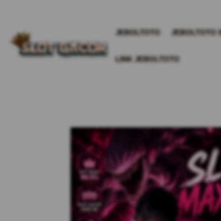
Skip
to
content
JEBOLTOTO
JEBOLTOTO 
LINK JEBOLTOTO
Buka Info Lebih Lanjut