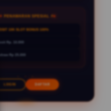
PENAWARAN SPESIAL
SIT 10K SLOT BONUS 100%
sit Rp. 10.000
hdraw Rp 25.000
LOGIN
DAFTAR