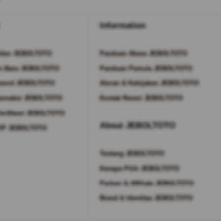
Information
mber JEBOLTOTO
Panduan Akses JEBOLTOTO
un Baru JEBOLTOTO
Panduan Pemula JEBOLTOTO
sword JEBOLTOTO
Aturan & Kebijakan JEBOLTOTO
ransaksi JEBOLTOTO
Kontak Resmi JEBOLTOTO
erifikasi JEBOLTOTO
About JEBOLTOTO
VIP JEBOLTOTO
Tentang JEBOLTOTO
Kenapa Pilih JEBOLTOTO
Partner & Affiliate JEBOLTOTO
Brand & Identitas JEBOLTOTO