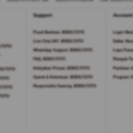
Support
Account
Pusat Bantuan JEBOLTOTO
Login Me
Live Chat 24/7 JEBOLTOTO
Daftar Ak
OLTOTO
WhatsApp Support JEBOLTOTO
Lupa Pas
k
FAQ JEBOLTOTO
Riwayat T
Kebijakan Privasi JEBOLTOTO
Panduan V
BOLTOTO
Syarat & Ketentuan JEBOLTOTO
Program 
LTOTO
Responsible Gaming JEBOLTOTO
OLTOTO
LTOTO