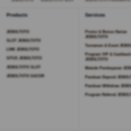
Footer Navigation
Products
Services
JEBOLTOTO
Promo & Bonus Harian
JEBOLTOTO
SLOT JEBOLTOTO
Turnamen & Event JEB
LINK JEBOLTOTO
Program VIP & Cashbac
SITUS JEBOLTOTO
JEBOLTOTO
JEBOLTOTO SLOT
Metode Pembayaran JE
JEBOLTOTO GACOR
Panduan Deposit JEBO
Panduan Withdraw JEB
Program Referral JEBO