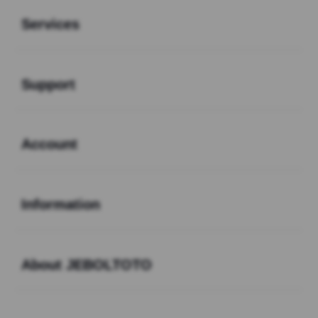
Buka
Services
Buka
Support
Buka
Account
Buka
Information
Buka
About JEBOLTOTO