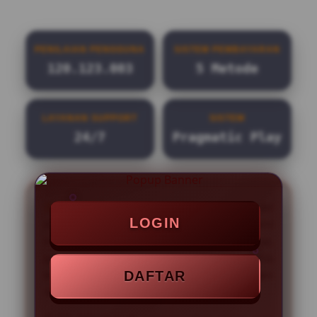
PENILAIAN PENGGUNA
SISTEM PEMBAYARAN
120.123.003
5 Metode
LAYANAN SUPPORT
SISTEM
24/7
Pragmatic Play
JEBOLTOTO
adalah bandar togel Asia terpopuler
LOGIN
dan link situs TOTO slot gacor terpercaya. Kami
menyediakan pasaran togel resmi terlengkap,
game slot online gampang menang, serta
DAFTAR
transaksi aman dengan layanan online 24 jam
nonstop setiap hari!