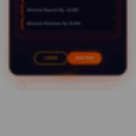
Minimal Deposit Rp. 10.000
Minimal Withdraw Rp 25.000
LOGIN
DAFTAR
Layer Popup Close
JEBOLTOTO: Link Situ
TOTO Slot Gacor Terpercaya
dan Bandar Togel Asia
Terpopuler