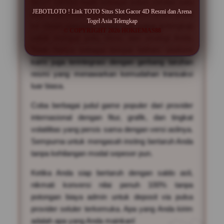
SLOT DEMO hadir sebagai solusi cerdas satu
JEBOTLOTO ! Link TOTO Situs Slot Gacor 4D Resmi dan Arena
atap untuk Anda! Kami menyediakan akses gratis
Togel Asia Telengkap
ke ribuan simulator mesin slot online terlengkap
© COPYRIGHT 2026 HOKIEMAS88
untuk menguji pola, ritme, dan strategi Anda.
Tidak hanya sebagai tempat latihan, platform
kami juga terintegrasi dengan gerbang taruhan
resmi yang menawarkan kemudahan transaksi
luar biasa.
Coba berbagai judul game populer dari provider
internasional dengan fitur, grafik, dan tingkat
volatilitas yang persis sama dengan versi aslinya.
Sempurna untuk mengasah insting bertaruh Anda
tanpa kehilangan modal sepeser pun.
Ketika Anda siap bertaruh dengan saldo asli,
nikmati konversi nilai penuh 100% tanpa
potongan biaya admin untuk deposit via pulsa
provider seluler terkemuka. Apa yang Anda kirim
adalah apa yang Anda mainkan!