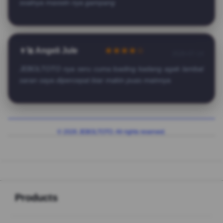
soalnya maxwin nya gampang
Angeli Jule
★★★★☆
2026-07-14
JEBOLTOTO nya seru cuma loading kadang agak lambat
saran saya dipercepat biar makin puas mainnya
© 2026 JEBOLTOTO. All rights reserved.
Buka
Footer Navigation
Products