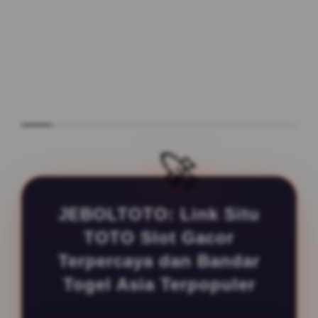
JEBOLTOTO: Link Situ
TOTO Slot Gacor
Terpercaya dan Bandar
Togel Asia Terpopuler