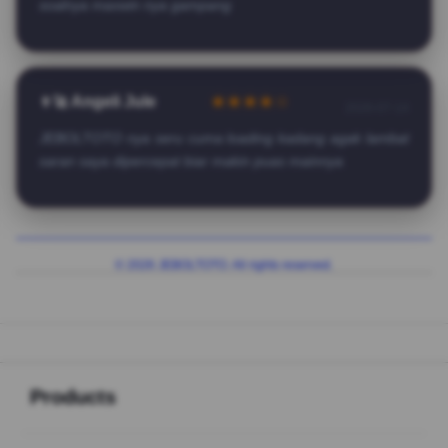
soalnya maxwin nya gampang
Angeli Jule
★★★★☆
2026-07-14
JEBOLTOTO nya seru cuma loading kadang agak lambat
saran saya dipercepat biar makin puas mainnya
© 2026 JEBOLTOTO. All rights reserved.
Buka
Footer Navigation
Products