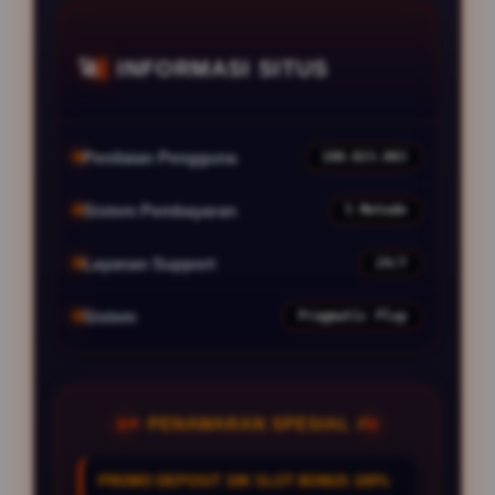
INFORMASI SITUS
Penilaian Pengguna
100.023.003
Sistem Pembayaran
5 Metode
Layanan Support
24/7
Sistem
Pragmatic Play
PENAWARAN SPESIAL
PROMO DEPOSIT 10K SLOT BONUS 100%