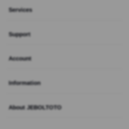
Buka
Services
Buka
Support
Buka
Account
Buka
Information
Buka
About JEBOLTOTO