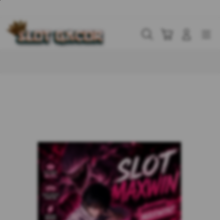
Skip
to
content
Cari
Troli
Login
Navigation
Buka Info Lebih Lanjut