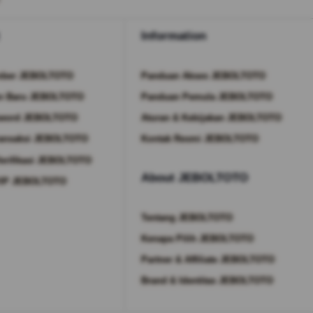
Information
mber JEBOLTOTO
Panduan Akses JEBOLTOTO
un Baru JEBOLTOTO
Panduan Pemula JEBOLTOTO
sword JEBOLTOTO
Aturan & Kebijakan JEBOLTOTO
ransaksi JEBOLTOTO
Kontak Resmi JEBOLTOTO
erifikasi JEBOLTOTO
About JEBOLTOTO
VIP JEBOLTOTO
Tentang JEBOLTOTO
Kenapa Pilih JEBOLTOTO
Partner & Affiliate JEBOLTOTO
Brand & Identitas JEBOLTOTO