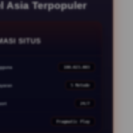
l Asia Terpopuler
MASI SITUS
ngguna
100.023.003
ayaran
5 Metode
ort
24/7
Pragmatic Play