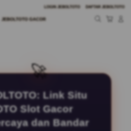
LOGIN JEBOLTOTO
DAFTAR JEBOLTOTO
Cari
Troli
Login/Sign-Up
JEBOLTOTO GACOR
Cari
LTOTO: Link Situ
OTO Slot Gacor
ercaya dan Bandar