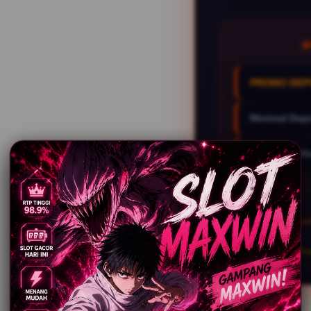
PROMO DEPO
Minimal Depo
Minimal Wit