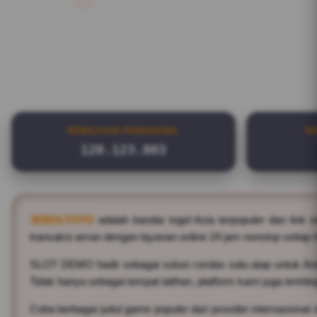
Layer Popup Close
JEBOLTOTO: Link Situ T
PENILAIAN PENGGUNA
S
120.123.003
JEBOLTOTO
adalah bandar togel Asia terpopuler dan link
transaksi aman dengan layanan online 24 jam nonstop setiap h
SLOT DEMO hadir sebagai solusi cerdas satu atap untuk Anda!
Tidak hanya sebagai tempat latihan, platform kami juga teri
Coba berbagai judul game populer dari provider internasional 