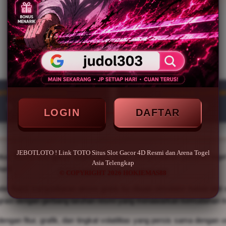
OTO Slot Gacor Terpercay
Terpopuler
ISTEM PEMBAYARAN
LAYANAN SUPPOR
5 Metode
24/7
LOGIN
DAFTAR
JEBOTLOTO ! Link TOTO Situs Slot Gacor 4D Resmi dan Arena Togel
 situs TOTO slot gacor terpercaya. Kami menyediakan pasaran toge
Asia Telengkap
ari!
© COPYRIGHT 2026 HOKIEMAS88
 Kami menyediakan akses gratis ke ribuan simulator mesin slot onl
ntegrasi dengan gerbang taruhan resmi yang menawarkan kemudahan tr
dengan fitur, grafik, dan tingkat volatilitas yang persis sama denga