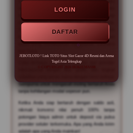
SLOT DEMO hadir sebagai solusi cerdas satu
atap untuk Anda! Kami menyediakan akses gratis
LOGIN
ke ribuan simulator mesin slot online terlengkap
untuk menguji pola, ritme, dan strategi Anda.
Tidak hanya sebagai tempat latihan, platform
DAFTAR
kami juga terintegrasi dengan gerbang taruhan
resmi yang menawarkan kemudahan transaksi
luar biasa.
JEBOTLOTO ! Link TOTO Situs Slot Gacor 4D Resmi dan Arena
Togel Asia Telengkap
Coba berbagai judul game populer dari provider
© COPYRIGHT 2026 HOKIEMAS88
internasional dengan fitur, grafik, dan tingkat
volatilitas yang persis sama dengan versi aslinya.
Sempurna untuk mengasah insting bertaruh Anda
tanpa kehilangan modal sepeser pun.
Ketika Anda siap bertaruh dengan saldo asli,
nikmati konversi nilai penuh 100% tanpa
potongan biaya admin untuk deposit via pulsa
provider seluler terkemuka. Apa yang Anda kirim
adalah apa yang Anda mainkan!