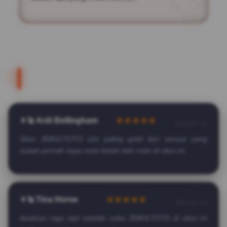
ULASAN TERBARU KOMUNITAS
JEBOLTOTO
Ardi Bellingham
★★★★★
2026-07-18
Situs JEBOLTOTO slot paling gokil dari semua yang
sudah pernah saya main betah dah main di situs ini
Tina Horse
★★★★★
2026-07-12
Awalnya ragu tapi setelah coba JEBOLTOTO di situs ini