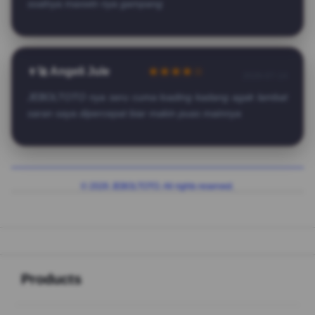
soalnya maxwin nya gampang
Angeli Jule
★★★★☆
2026-07-14
JEBOLTOTO nya seru cuma loading kadang agak lambat
saran saya dipercepat biar makin puas mainnya
© 2026 JEBOLTOTO. All rights reserved.
Buka
Footer Navigation
Products