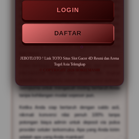
SLOT DEMO hadir sebagai solusi cerdas satu
atap untuk Anda! Kami menyediakan akses gratis
LOGIN
ke ribuan simulator mesin slot online terlengkap
untuk menguji pola, ritme, dan strategi Anda.
Tidak hanya sebagai tempat latihan, platform
DAFTAR
kami juga terintegrasi dengan gerbang taruhan
resmi yang menawarkan kemudahan transaksi
luar biasa.
JEBOTLOTO ! Link TOTO Situs Slot Gacor 4D Resmi dan Arena
Togel Asia Telengkap
Coba berbagai judul game populer dari provider
© COPYRIGHT 2026 HOKIEMAS88
internasional dengan fitur, grafik, dan tingkat
volatilitas yang persis sama dengan versi aslinya.
Sempurna untuk mengasah insting bertaruh Anda
tanpa kehilangan modal sepeser pun.
Ketika Anda siap bertaruh dengan saldo asli,
nikmati konversi nilai penuh 100% tanpa
potongan biaya admin untuk deposit via pulsa
provider seluler terkemuka. Apa yang Anda kirim
adalah apa yang Anda mainkan!