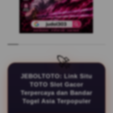
JEBOLTOTO: Link Situ
TOTO Slot Gacor
Terpercaya dan Bandar
Togel Asia Terpopuler