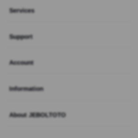
Buka
Services
Buka
Support
Buka
Account
Buka
Information
Buka
About JEBOLTOTO