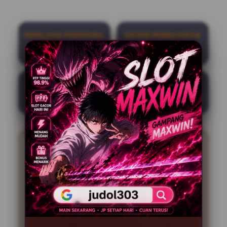
PENILAIAN PENGGUNA
SISTEM PEMBAYARAN
120.123.003
5 Metode
LAYANAN SUPPORT
SISTEM
24/7
Pragmatic Play
JEBOLTOTO
adalah bandar togel Asia terpopuler
dan link situs TOTO slot gacor terpercaya. Kami
menyediakan pasaran togel resmi terlengkap,
game slot online gampang menang, serta
transaksi aman dengan layanan online 24 jam
nonstop setiap hari!