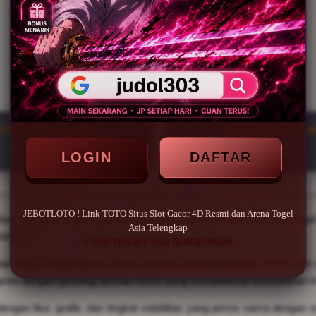
OTO Slot Gacor Terpercay
Terpopuler
ISTEM PEMBAYARAN
LAYANAN SUPPOR
5 Metode
24/7
LOGIN
DAFTAR
JEBOTLOTO ! Link TOTO Situs Slot Gacor 4D Resmi dan Arena Togel
 situs TOTO slot gacor terpercaya. Kami menyediakan pasaran toge
Asia Telengkap
ari!
© COPYRIGHT 2026 HOKIEMAS88
 Kami menyediakan akses gratis ke ribuan simulator mesin slot onl
ntegrasi dengan gerbang taruhan resmi yang menawarkan kemudahan tr
dengan fitur, grafik, dan tingkat volatilitas yang persis sama denga