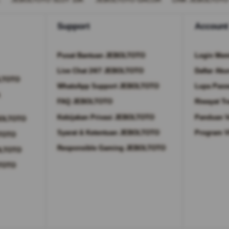
Support
Account
Pusat Bantuan JEBOLTOTO
Login Me
Live Chat 24/7 JEBOLTOTO
Daftar Ak
OLTOTO
WhatsApp Support JEBOLTOTO
Lupa Pas
k
FAQ JEBOLTOTO
Riwayat T
Kebijakan Privasi JEBOLTOTO
Panduan V
BOLTOTO
Syarat & Ketentuan JEBOLTOTO
Program 
LTOTO
Responsible Gaming JEBOLTOTO
OLTOTO
LTOTO