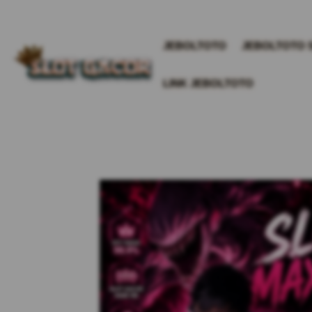
Skip
to
content
JEBOLTOTO
JEBOLTOTO 
LINK JEBOLTOTO
Buka Info Lebih Lanjut