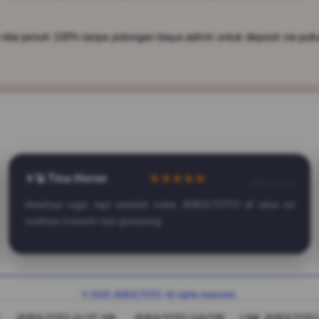
i nilai penuh 100% tanpa potongan biaya admin untuk deposit via pul
JEBOLTOTO
Tina Horse
★★★★★
2026-07-12
Awalnya ragu tapi setelah coba JEBOLTOTO di situs ini
soalnya maxwin nya gampang
© 2026 JEBOLTOTO. All rights reserved.
C
JEBOLTOTO SLOT 10K
JEBOLTOTO GACOR
LINK JEBOLTOTO