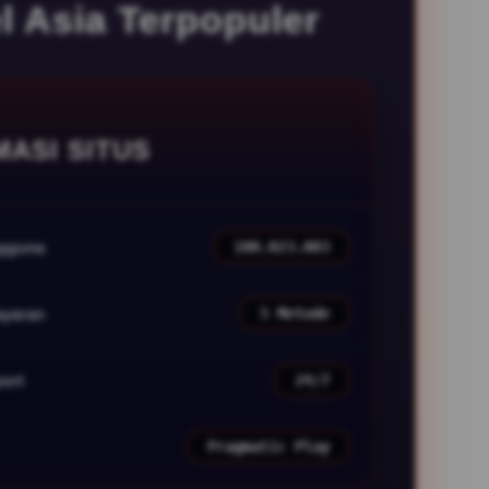
l Asia Terpopuler
MASI SITUS
ngguna
100.023.003
ayaran
5 Metode
ort
24/7
Pragmatic Play