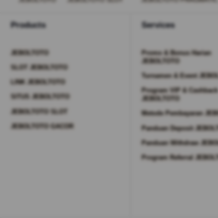
Footer Navigation
Products
Services
JEBOLTOTO
Promo & Bonus Harian
JEBOLTOTO
SLOT JEBOLTOTO
Turnamen & Event JEB
LINK JEBOLTOTO
Program VIP & Cashbac
SITUS JEBOLTOTO
JEBOLTOTO
JEBOLTOTO SLOT
Metode Pembayaran JE
JEBOLTOTO GACOR
Panduan Deposit JEBO
Panduan Withdraw JEB
Program Referral JEBO