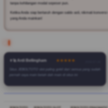
tanpa kehilangan modal sepeser pun.
Ketika Anda siap bertaruh dengan saldo asli, nikmati konvers
yang Anda mainkan!
ULASAN TERBARU KOMUNITAS 
Ardi Bellingham
★★★★★
2026-07-18
Situs JEBOLTOTO slot paling gokil dari semua yang sudah
pernah saya main betah dah main di situs ini
JEBOLTOTO
JEBOLTOTO SLOT
JEBOLTOTO PRAGMATI