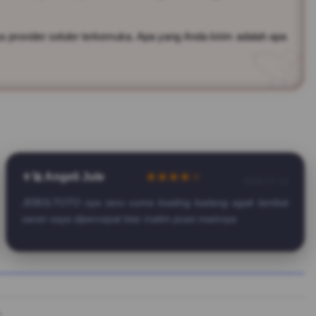
sa provider seluler terkemuka. Apa yang Anda kirim adalah apa
Angeli Jule
★★★★☆
2026-07-14
JEBOLTOTO nya seru cuma loading kadang agak lambat
saran saya dipercepat biar makin puas mainnya