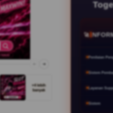
Toge
INFOR
Penilaian Pe
Sebelumnya
Berikutnya
Sistem Pemb
+4 lebih
Layanan Supp
banyak
Sistem