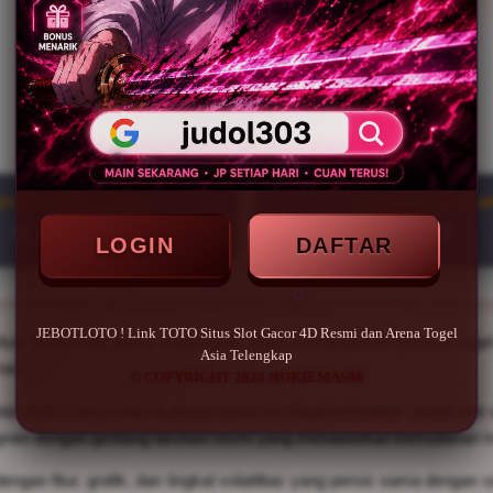
OTO Slot Gacor Terpercay
Terpopuler
ISTEM PEMBAYARAN
LAYANAN SUPPOR
5 Metode
24/7
LOGIN
DAFTAR
JEBOTLOTO ! Link TOTO Situs Slot Gacor 4D Resmi dan Arena Togel
 situs TOTO slot gacor terpercaya. Kami menyediakan pasaran toge
Asia Telengkap
ari!
© COPYRIGHT 2026 HOKIEMAS88
 Kami menyediakan akses gratis ke ribuan simulator mesin slot onl
ntegrasi dengan gerbang taruhan resmi yang menawarkan kemudahan tr
dengan fitur, grafik, dan tingkat volatilitas yang persis sama denga