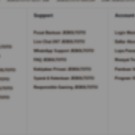
Support
Account
Pusat Bantuan JEBOLTOTO
Login Me
Live Chat 24/7 JEBOLTOTO
Daftar Ak
OLTOTO
WhatsApp Support JEBOLTOTO
Lupa Pas
k
FAQ JEBOLTOTO
Riwayat T
Kebijakan Privasi JEBOLTOTO
Panduan V
BOLTOTO
Syarat & Ketentuan JEBOLTOTO
Program 
LTOTO
Responsible Gaming JEBOLTOTO
OLTOTO
LTOTO