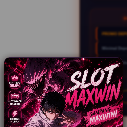
PROMO DEPO
Minimal Depo
Minimal Wit