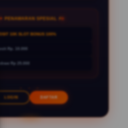
PENAWARAN SPESIAL
SIT 10K SLOT BONUS 100%
sit Rp. 10.000
hdraw Rp 25.000
LOGIN
DAFTAR