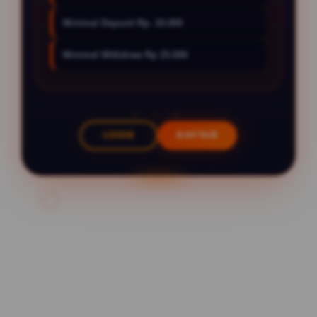
Minimal Deposit Rp. 10.000
Minimal Withdraw Rp 25.000
LOGIN
DAFTAR
Layer Popup Close
JEBOLTOTO: Link Situ
TOTO Slot Gacor Terpercaya
dan Bandar Togel Asia
Terpopuler