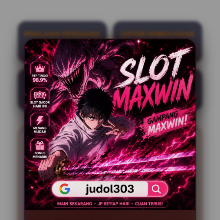
PENILAIAN PENGGUNA
SISTEM PEMBAYARAN
120.123.003
5 Metode
LAYANAN SUPPORT
SISTEM
24/7
Pragmatic Play
JEBOLTOTO
adalah bandar togel Asia terpopuler
dan link situs TOTO slot gacor terpercaya. Kami
menyediakan pasaran togel resmi terlengkap,
game slot online gampang menang, serta
transaksi aman dengan layanan online 24 jam
nonstop setiap hari!