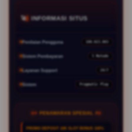
INFORMASI SITUS
Penilaian Pengguna
100.023.003
Sistem Pembayaran
5 Metode
Layanan Support
24/7
Sistem
Pragmatic Play
PENAWARAN SPESIAL
PROMO DEPOSIT 10K SLOT BONUS 100%