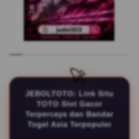
JEBOLTOTO: Link Situ
TOTO Slot Gacor
Terpercaya dan Bandar
Togel Asia Terpopuler