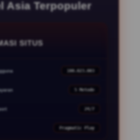
l Asia Terpopuler
MASI SITUS
ngguna
100.023.003
ayaran
5 Metode
ort
24/7
Pragmatic Play