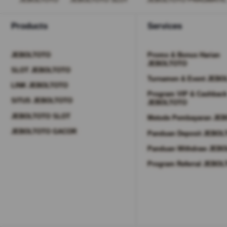
Footer Navigation
Products
Services
JEBOLTOTO
Promo & Bonus Harian
JEBOLTOTO
SLOT JEBOLTOTO
Turnamen & Event JEB
LINK JEBOLTOTO
Program VIP & Cashbac
SITUS JEBOLTOTO
JEBOLTOTO
JEBOLTOTO SLOT
Metode Pembayaran JE
JEBOLTOTO GACOR
Panduan Deposit JEBO
Panduan Withdraw JEB
Program Referral JEBO