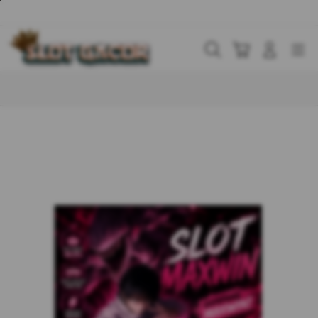
Skip
to
content
Cari
Troli
Login
Navigation
Buka Info Lebih Lanjut