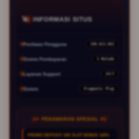
INFORMASI SITUS
Penilaian Pengguna
100.023.003
Sistem Pembayaran
5 Metode
Layanan Support
24/7
Sistem
Pragmatic Play
PENAWARAN SPESIAL
PROMO DEPOSIT 10K SLOT BONUS 100%