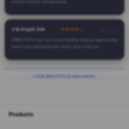
soalnya maxwin nya gampang
Angeli Jule
★★★★☆
2026-07-14
JEBOLTOTO nya seru cuma loading kadang agak lambat
saran saya dipercepat biar makin puas mainnya
© 2026 JEBOLTOTO. All rights reserved.
Buka
Footer Navigation
Products