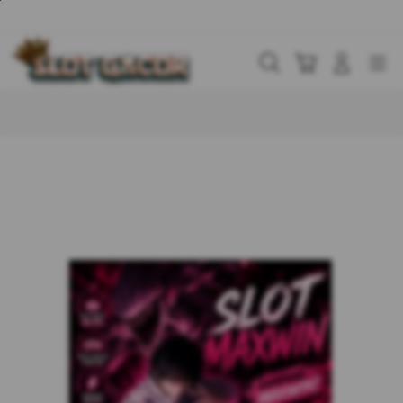
Skip
to
content
Cari
Troli
Login
Navigation
Buka Info Lebih Lanjut