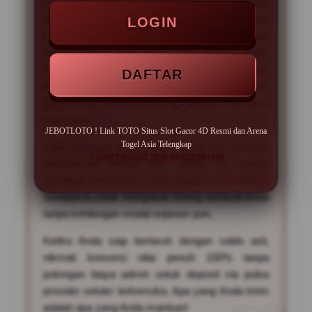
SLOT DEMO hadir sebagai solusi cerdas satu
atap untuk Anda! Kami menyediakan akses gratis
LOGIN
ke ribuan simulator mesin slot online terlengkap
untuk menguji pola, ritme, dan strategi Anda.
Tidak hanya sebagai tempat latihan, platform
DAFTAR
kami juga terintegrasi dengan gerbang taruhan
resmi yang menawarkan kemudahan transaksi
luar biasa.
JEBOTLOTO ! Link TOTO Situs Slot Gacor 4D Resmi dan Arena
Togel Asia Telengkap
Coba berbagai judul game populer dari provider
© COPYRIGHT 2026 HOKIEMAS88
internasional dengan fitur, grafik, dan tingkat
volatilitas yang persis sama dengan versi aslinya.
Sempurna untuk mengasah insting bertaruh Anda
tanpa kehilangan modal sepeser pun.
Ketika Anda siap bertaruh dengan saldo asli,
nikmati konversi nilai penuh 100% tanpa
potongan biaya admin untuk deposit via pulsa
provider seluler terkemuka. Apa yang Anda kirim
adalah apa yang Anda mainkan!