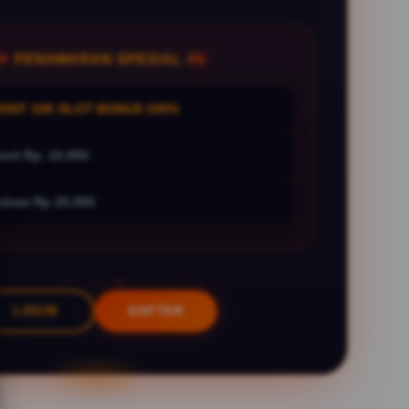
PENAWARAN SPESIAL
SIT 10K SLOT BONUS 100%
sit Rp. 10.000
hdraw Rp 25.000
LOGIN
DAFTAR