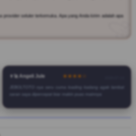
sa provider seluler terkemuka. Apa yang Anda kirim adalah apa
Angeli Jule
★★★★☆
2026-07-14
JEBOLTOTO nya seru cuma loading kadang agak lambat
saran saya dipercepat biar makin puas mainnya