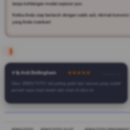
tanpa kehilangan modal sepeser pun.
Ketika Anda siap bertaruh dengan saldo asli, nikmati konvers
yang Anda mainkan!
ULASAN TERBARU KOMUNITAS 
Ardi Bellingham
★★★★★
2026-07-18
Situs JEBOLTOTO slot paling gokil dari semua yang sudah
pernah saya main betah dah main di situs ini
JEBOLTOTO
JEBOLTOTO SLOT
JEBOLTOTO PRAGMATI