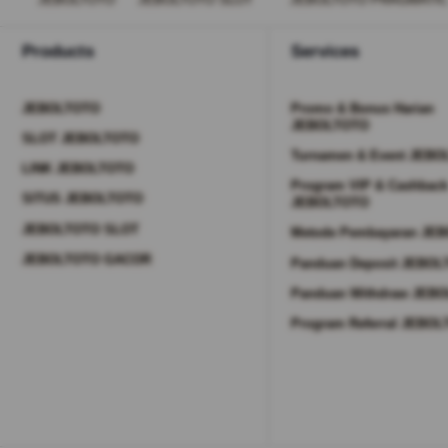
Footer Navigation
Products
Services
JEBOLTOTO
Promo & Bonus Harian
JEBOLTOTO
SLOT JEBOLTOTO
Turnamen & Event JEB
LINK JEBOLTOTO
Program VIP & Cashbac
SITUS JEBOLTOTO
JEBOLTOTO
JEBOLTOTO SLOT
Metode Pembayaran JE
JEBOLTOTO GACOR
Panduan Deposit JEBO
Panduan Withdraw JEB
Program Referral JEBO