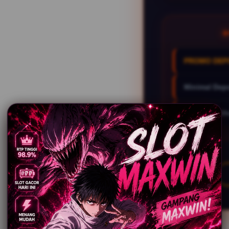
PROMO DEPO
Minimal Depo
Minimal Wit