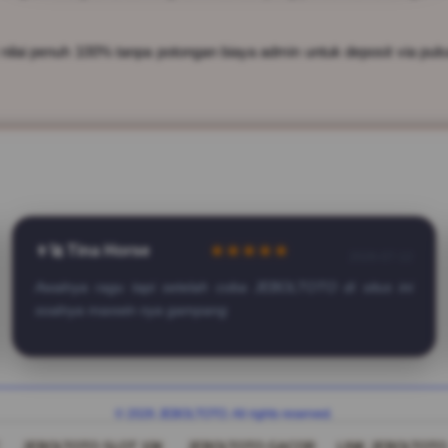
i nilai penuh 100% tanpa potongan biaya admin untuk deposit via pul
JEBOLTOTO
Tina Horse
★★★★★
2026-07-12
Awalnya ragu tapi setelah coba JEBOLTOTO di situs ini
soalnya maxwin nya gampang
© 2026 JEBOLTOTO. All rights reserved.
C
JEBOLTOTO SLOT 10K
JEBOLTOTO GACOR
LINK JEBOLTOTO