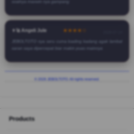
soalnya maxwin nya gampang
Angeli Jule
★★★★☆
2026-07-14
JEBOLTOTO nya seru cuma loading kadang agak lambat
saran saya dipercepat biar makin puas mainnya
© 2026 JEBOLTOTO. All rights reserved.
Buka
Footer Navigation
Products