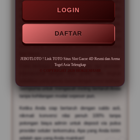
SLOT DEMO hadir sebagai solusi cerdas satu
atap untuk Anda! Kami menyediakan akses gratis
LOGIN
ke ribuan simulator mesin slot online terlengkap
untuk menguji pola, ritme, dan strategi Anda.
Tidak hanya sebagai tempat latihan, platform
DAFTAR
kami juga terintegrasi dengan gerbang taruhan
resmi yang menawarkan kemudahan transaksi
luar biasa.
JEBOTLOTO ! Link TOTO Situs Slot Gacor 4D Resmi dan Arena
Togel Asia Telengkap
Coba berbagai judul game populer dari provider
© COPYRIGHT 2026 HOKIEMAS88
internasional dengan fitur, grafik, dan tingkat
volatilitas yang persis sama dengan versi aslinya.
Sempurna untuk mengasah insting bertaruh Anda
tanpa kehilangan modal sepeser pun.
Ketika Anda siap bertaruh dengan saldo asli,
nikmati konversi nilai penuh 100% tanpa
potongan biaya admin untuk deposit via pulsa
provider seluler terkemuka. Apa yang Anda kirim
adalah apa yang Anda mainkan!