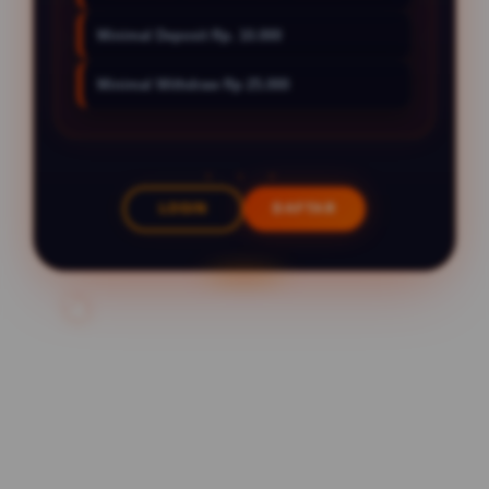
Minimal Deposit Rp. 10.000
Minimal Withdraw Rp 25.000
LOGIN
DAFTAR
Layer Popup Close
JEBOLTOTO: Link Situ
TOTO Slot Gacor Terpercaya
dan Bandar Togel Asia
Terpopuler