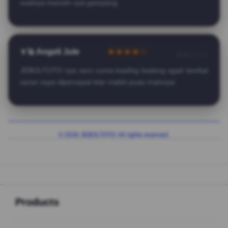
soalnya maxwin nya gampang
Angeli Jule
★★★★☆
2026-07-14
JEBOLTOTO nya seru cuma loading kadang agak lambat
saran saya dipercepat biar makin puas mainnya
© 2026 JEBOLTOTO. All rights reserved.
Buka
Footer Navigation
Products