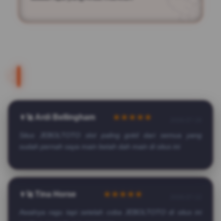
ULASAN TERBARU KOMUNITAS
JEBOLTOTO
Ardi Bellingham
★★★★★
2026-07-18
Situs JEBOLTOTO slot paling gokil dari semua yang
sudah pernah saya main betah dah main di situs ini
Tina Horse
★★★★★
2026-07-12
Awalnya ragu tapi setelah coba JEBOLTOTO di situs ini