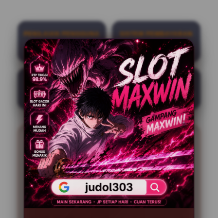
PENILAIAN PENGGUNA
SISTEM PEMBAYARAN
120.123.003
5 Metode
LAYANAN SUPPORT
SISTEM
24/7
Pragmatic Play
JEBOLTOTO
adalah bandar togel Asia terpopuler
dan link situs TOTO slot gacor terpercaya. Kami
menyediakan pasaran togel resmi terlengkap,
game slot online gampang menang, serta
transaksi aman dengan layanan online 24 jam
nonstop setiap hari!