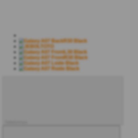
Sebelumnya