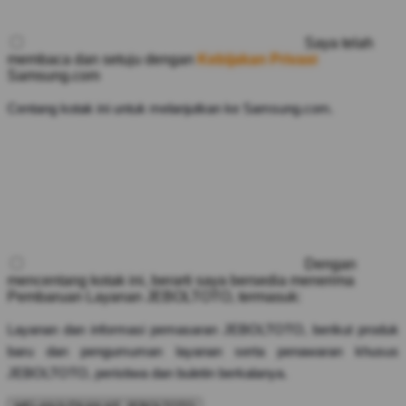
Saya telah
membaca dan setuju dengan
Kebijakan Privasi
Samsung.com
Centang kotak ini untuk melanjutkan ke Samsung.com.
Dengan
mencentang kotak ini, berarti saya bersedia menerima
Pembaruan Layanan JEBOLTOTO, termasuk:
Layanan dan informasi pemasaran JEBOLTOTO, berikut produk
baru dan pengumuman layanan serta penawaran khusus
JEBOLTOTO, peristiwa dan buletin berkalanya.