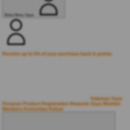
Buka Menu Saya
Receive up to 5% of your purchase back in points.
Halaman Saya
Pesanan
Product Registration
Rewards Saya
Wishlist
Members
Komunitas
Keluar