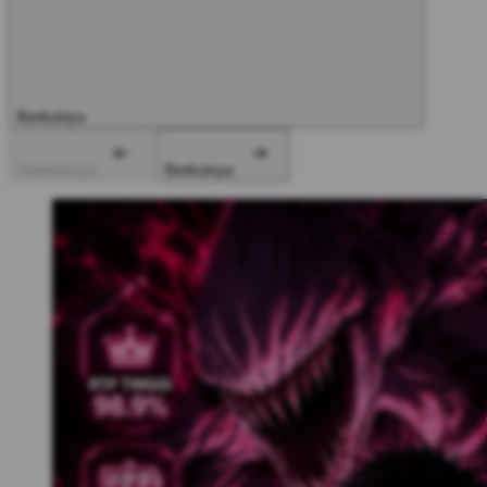
Berikutnya
Sebelumnya
Berikutnya