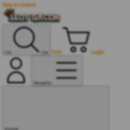
Skip to content
Troli
Login
Cari
Cari
Navigation
Kembali