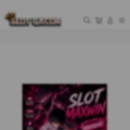
Skip
to
content
Cari
Troli
Login
Navigation
Buka Info Lebih Lanjut