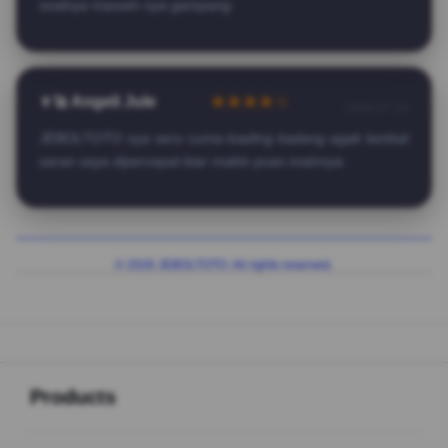
soalnya maxwin nya gampang
Angeli Jule
★★★★☆
2026-07-14
JEBOLTOTO nya seru cuma loading kadang agak lambat
saran saya dipercepat biar makin puas mainnya
© 2026 JEBOLTOTO. All rights reserved.
Buka
Footer Navigation
Products