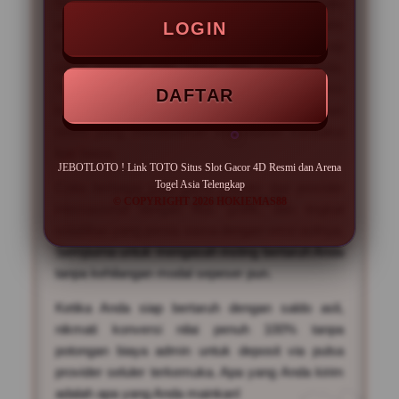
SLOT DEMO hadir sebagai solusi cerdas satu
atap untuk Anda! Kami menyediakan akses gratis
LOGIN
ke ribuan simulator mesin slot online terlengkap
untuk menguji pola, ritme, dan strategi Anda.
Tidak hanya sebagai tempat latihan, platform
DAFTAR
kami juga terintegrasi dengan gerbang taruhan
resmi yang menawarkan kemudahan transaksi
luar biasa.
JEBOTLOTO ! Link TOTO Situs Slot Gacor 4D Resmi dan Arena
Togel Asia Telengkap
Coba berbagai judul game populer dari provider
© COPYRIGHT 2026 HOKIEMAS88
internasional dengan fitur, grafik, dan tingkat
volatilitas yang persis sama dengan versi aslinya.
Sempurna untuk mengasah insting bertaruh Anda
tanpa kehilangan modal sepeser pun.
Ketika Anda siap bertaruh dengan saldo asli,
nikmati konversi nilai penuh 100% tanpa
potongan biaya admin untuk deposit via pulsa
provider seluler terkemuka. Apa yang Anda kirim
adalah apa yang Anda mainkan!