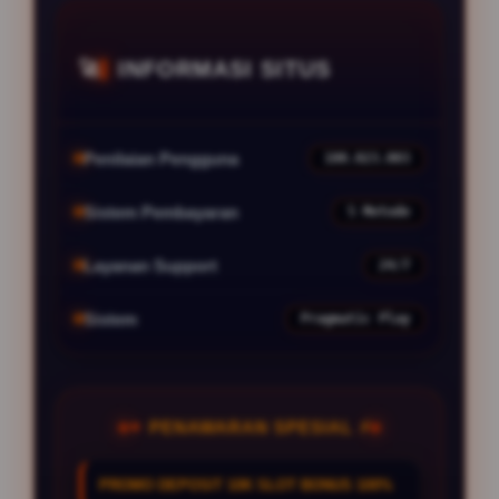
INFORMASI SITUS
Penilaian Pengguna
100.023.003
Sistem Pembayaran
5 Metode
Layanan Support
24/7
Sistem
Pragmatic Play
PENAWARAN SPESIAL
PROMO DEPOSIT 10K SLOT BONUS 100%