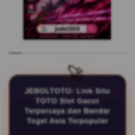
JEBOLTOTO: Link Situ
TOTO Slot Gacor
Terpercaya dan Bandar
Togel Asia Terpopuler