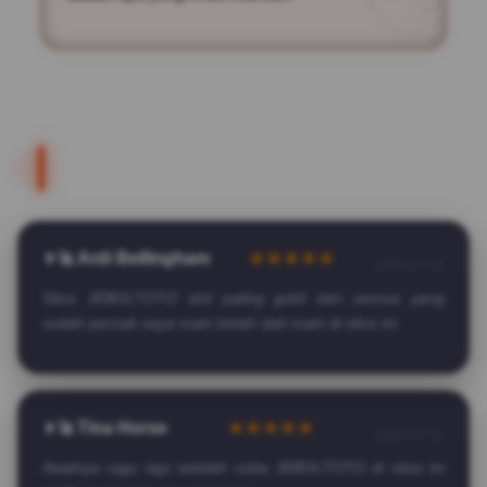
ULASAN TERBARU KOMUNITAS
JEBOLTOTO
Ardi Bellingham
★★★★★
2026-07-18
Situs JEBOLTOTO slot paling gokil dari semua yang
sudah pernah saya main betah dah main di situs ini
Tina Horse
★★★★★
2026-07-12
Awalnya ragu tapi setelah coba JEBOLTOTO di situs ini