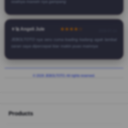
soalnya maxwin nya gampang
Angeli Jule
★★★★☆
2026-07-14
JEBOLTOTO nya seru cuma loading kadang agak lambat
saran saya dipercepat biar makin puas mainnya
© 2026 JEBOLTOTO. All rights reserved.
Buka
Footer Navigation
Products